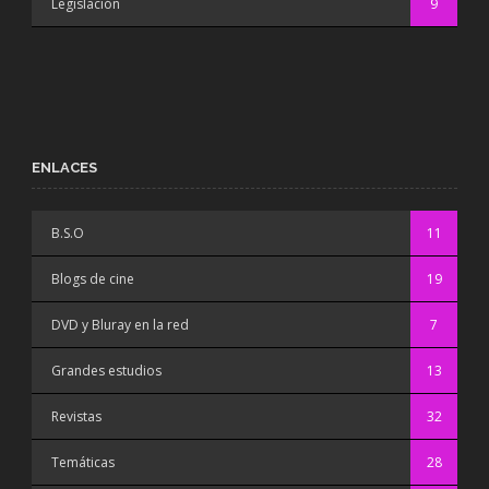
Legislación
9
ENLACES
B.S.O
11
Blogs de cine
19
DVD y Bluray en la red
7
Grandes estudios
13
Revistas
32
Temáticas
28