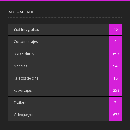
ACTUALIDAD
Biofilmografías
46
Cortometrajes
6
DVD / Bluray
693
Noticias
9469
Relatos de cine
18
Reportajes
258
Trailers
7
Videojuegos
672