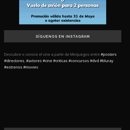
SÍGUENOS EN INSTAGRAM
Descubre o conoce el cine a partir de Minijuegos entre
#posters
#directores
,
#actores
#cine
#criticas
#concursos
#dvd
#bluray
#estrenos
#movies