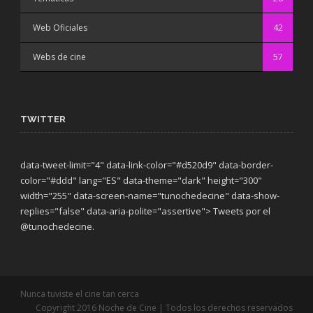
Web Oficiales
42
Webs de cine
57
TWITTER
data-tweet-limit="4" data-link-color="#d520d9" data-border-
color="#ddd" lang="ES" data-theme="dark"
height="300"
width="255" data-screen-name="tunochedecine" data-show-
replies="false" data-aria-polite="assertive"> Tweets por el
@tunochedecine.
Nunca tuviste el cine tan cerca
Copyright 2016 Noche de Cine | Todos los derechos reservados