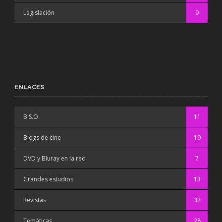
Legislación
9
ENLACES
B.S.O
11
Blogs de cine
19
DVD y Bluray en la red
7
Grandes estudios
13
Revistas
32
Temáticas
28