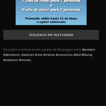
SÍGUENOS EN INSTAGRAM
Descubre o conoce el cine a partir de Minijuegos entre
#posters
#directores
,
#actores
#cine
#criticas
#concursos
#dvd
#bluray
#estrenos
#movies