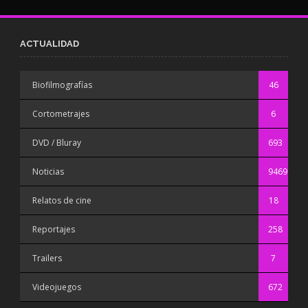
ACTUALIDAD
Biofilmografías
46
Cortometrajes
6
DVD / Bluray
693
Noticias
9469
Relatos de cine
18
Reportajes
258
Trailers
7
Videojuegos
672