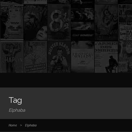
Tag
Elphaba
Home
>
Elphaba