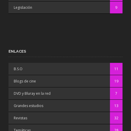
Legislación
9
ENLACES
B.S.O
11
Blogs de cine
19
DVD y Bluray en la red
7
Grandes estudios
13
Revistas
32
Temáticas
28