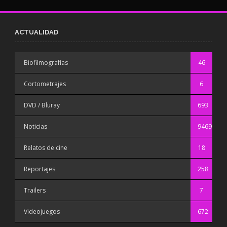
ACTUALIDAD
Biofilmografías
46
Cortometrajes
6
DVD / Bluray
693
Noticias
9469
Relatos de cine
18
Reportajes
258
Trailers
7
Videojuegos
672