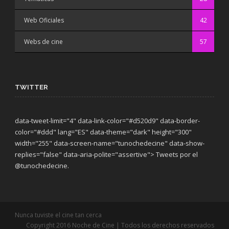
Web Oficiales
42
Webs de cine
57
TWITTER
data-tweet-limit="4" data-link-color="#d520d9" data-border-
color="#ddd" lang="ES" data-theme="dark"
height="300"
width="255" data-screen-name="tunochedecine" data-show-
replies="false" data-aria-polite="assertive"> Tweets por el
@tunochedecine.
Nunca tuviste el cine tan cerca
Copyright 2016 Noche de Cine | Todos los derechos reservados