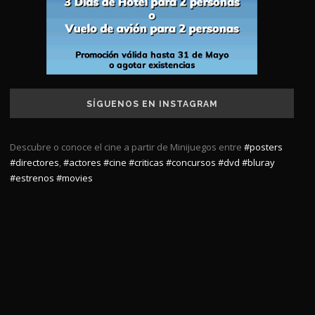
SÍGUENOS EN INSTAGRAM
Descubre o conoce el cine a partir de Minijuegos entre
#posters
#directores
,
#actores
#cine
#criticas
#concursos
#dvd
#bluray
#estrenos
#movies