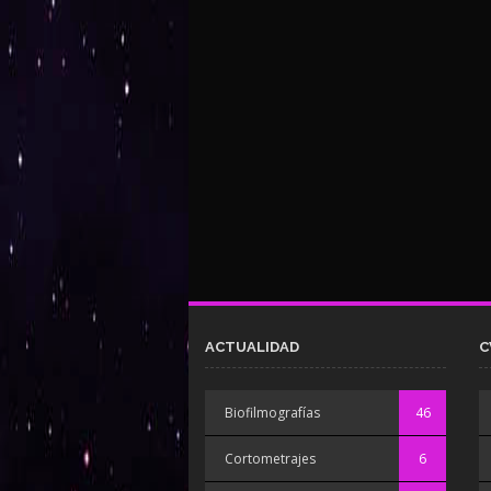
ACTUALIDAD
C
Biofilmografías
46
Cortometrajes
6