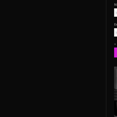
N
E
*