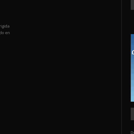
rigida
ado en
D