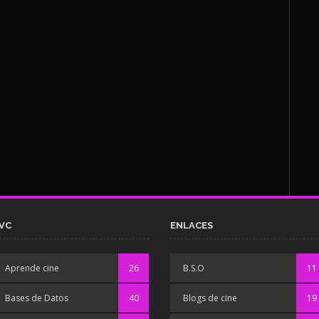
VC
ENLACES
Aprende cine
26
B.S.O
11
Bases de Datos
40
Blogs de cine
19