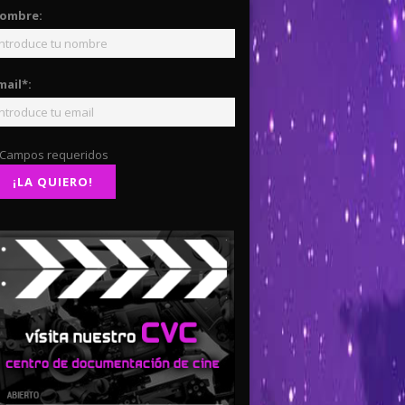
ombre:
mail*:
 Campos requeridos