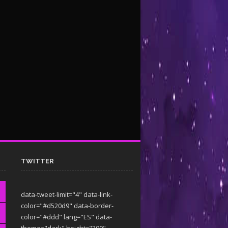
TWITTER
data-tweet-limit="4" data-link-
color="#d520d9" data-border-
color="#ddd" lang="ES" data-
theme="dark"
height="300"