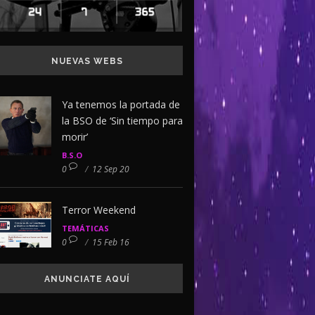
NUEVAS WEBS
Ya tenemos la portada de
la BSO de ‘Sin tiempo para
morir’
B.S.O
0
/
12 Sep 20
Terror Weekend
TEMÁTICAS
0
/
15 Feb 16
ANUNCIATE AQUÍ