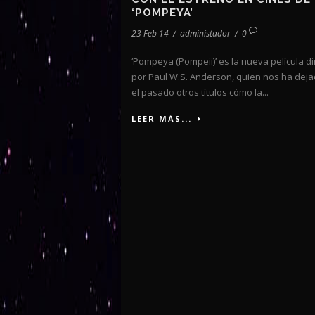
‘POMPEYA’
23 Feb 14
/
administador
/
0
‘Pompeya (Pompeii)’ es la nueva película di
por Paul W.S. Anderson, quien nos ha dej
el pasado otros títulos cómo la...
LEER MÁS...