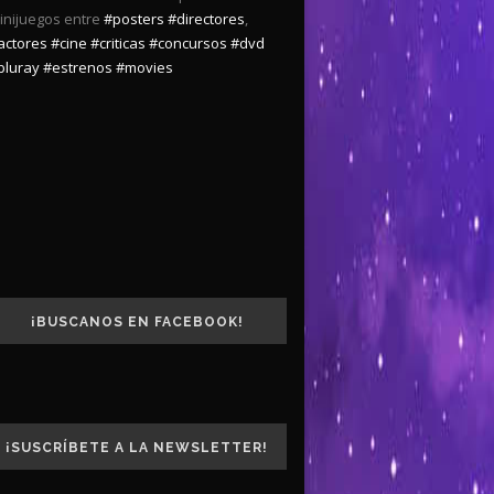
inijuegos entre
#posters
#directores
,
actores
#cine
#criticas
#concursos
#dvd
bluray
#estrenos
#movies
¡BUSCANOS EN FACEBOOK!
¡SUSCRÍBETE A LA NEWSLETTER!