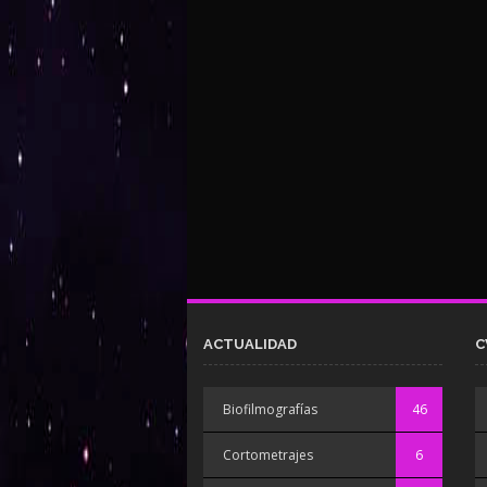
ACTUALIDAD
C
Biofilmografías
46
Cortometrajes
6