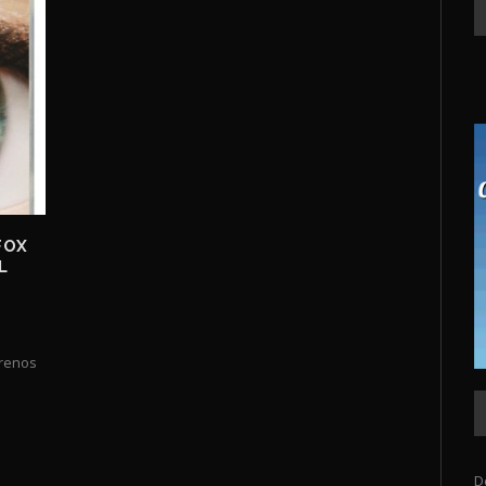
FOX
L
trenos
D