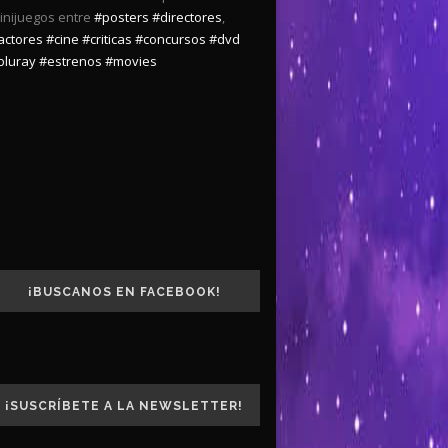
inijuegos entre
#posters
#directores
,
actores
#cine
#criticas
#concursos
#dvd
bluray
#estrenos
#movies
¡BUSCANOS EN FACEBOOK!
¡SUSCRÍBETE A LA NEWSLETTER!