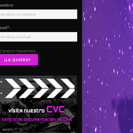
ombre:
mail*:
 Campos requeridos