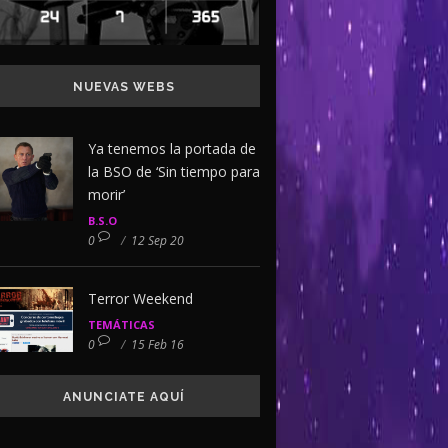
NUEVAS WEBS
Ya tenemos la portada de
la BSO de ‘Sin tiempo para
morir’
B.S.O
0
/
12 Sep 20
Terror Weekend
TEMÁTICAS
0
/
15 Feb 16
ANUNCIATE AQUÍ