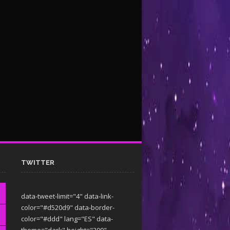
TWITTER
data-tweet-limit="4" data-link-
color="#d520d9" data-border-
color="#ddd" lang="ES" data-
theme="dark"
height="300"