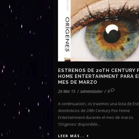
ESTRENOS DE 20TH CENTURY 
HOME ENTERTAINMENT PARA E
MES DE MARZO
26 Mar 15
/
administador
/
0
A continuación, os traemos una lista de Es
domésticos de 20th Century Fox Home
Entertainment durante el mes de marzo.
‘Origenes’ disponible...
LEER MÁS...