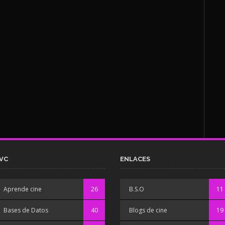
VC
ENLACES
Aprende cine
26
B.S.O
11
Bases de Datos
40
Blogs de cine
19