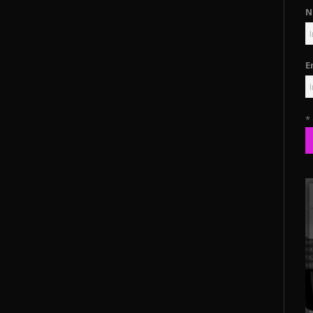
N
E
*