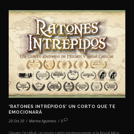
‘RATONES INTRÉPIDOS’ UN CORTO QUE TE
EMOCIONARÁ
20 Oct 20
/
Marina Aguinaco
/
0
Ginger Orzábal, un joven ratón perteneciente a la Royal Mice