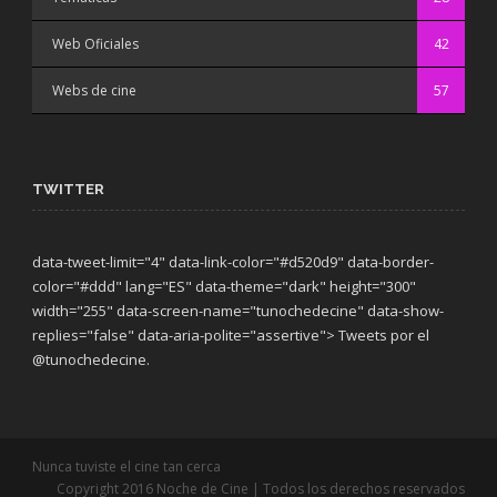
Web Oficiales
42
Webs de cine
57
TWITTER
data-tweet-limit="4" data-link-color="#d520d9" data-border-
color="#ddd" lang="ES" data-theme="dark"
height="300"
width="255" data-screen-name="tunochedecine" data-show-
replies="false" data-aria-polite="assertive"> Tweets por el
@tunochedecine.
Nunca tuviste el cine tan cerca
Copyright 2016 Noche de Cine | Todos los derechos reservados