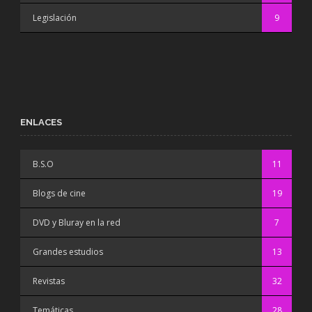
Legislación
9
ENLACES
B.S.O
11
Blogs de cine
19
DVD y Bluray en la red
7
Grandes estudios
13
Revistas
32
Temáticas
28