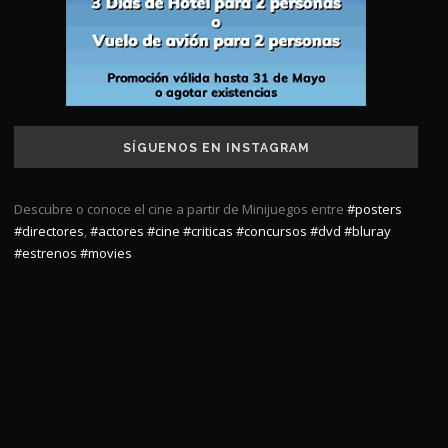
SÍGUENOS EN INSTAGRAM
Descubre o conoce el cine a partir de Minijuegos entre
#posters
#directores
,
#actores
#cine
#criticas
#concursos
#dvd
#bluray
#estrenos
#movies