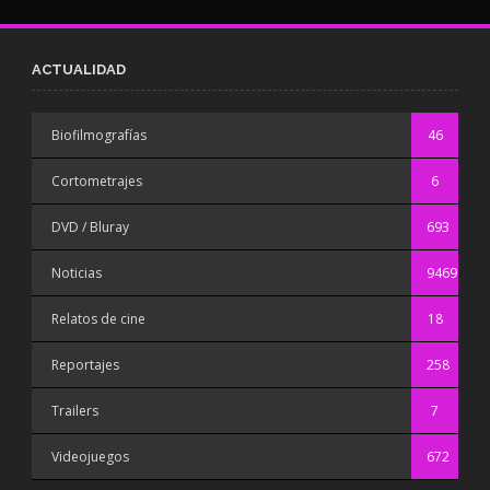
ACTUALIDAD
Biofilmografías
46
Cortometrajes
6
DVD / Bluray
693
Noticias
9469
Relatos de cine
18
Reportajes
258
Trailers
7
Videojuegos
672