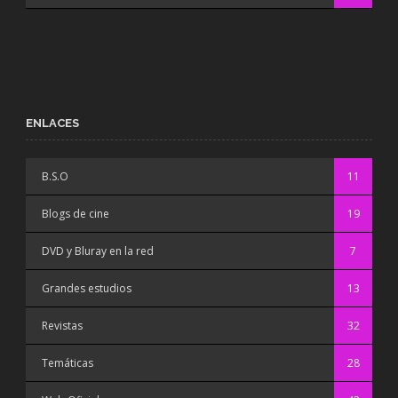
ENLACES
B.S.O
11
Blogs de cine
19
DVD y Bluray en la red
7
Grandes estudios
13
Revistas
32
Temáticas
28