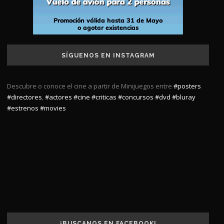
SÍGUENOS EN INSTAGRAM
Descubre o conoce el cine a partir de Minijuegos entre
#posters
#directores
,
#actores
#cine
#criticas
#concursos
#dvd
#bluray
#estrenos
#movies
¡BUSCANOS EN FACEBOOK!