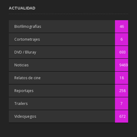
ACTUALIDAD
Biofilmografías
46
Cortometrajes
6
DVD / Bluray
693
Noticias
9469
Relatos de cine
18
Reportajes
258
Trailers
7
Videojuegos
672