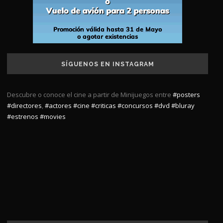
SÍGUENOS EN INSTAGRAM
Descubre o conoce el cine a partir de Minijuegos entre
#posters
#directores
,
#actores
#cine
#criticas
#concursos
#dvd
#bluray
#estrenos
#movies