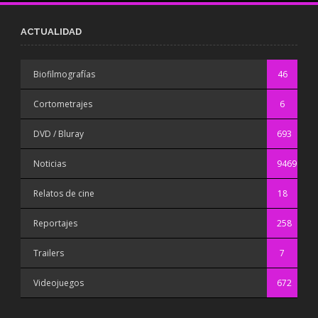
ACTUALIDAD
Biofilmografías
46
Cortometrajes
6
DVD / Bluray
693
Noticias
9469
Relatos de cine
18
Reportajes
258
Trailers
7
Videojuegos
672