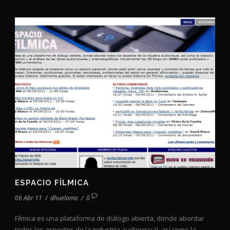
ESPACIO FÍLMICA
06 Abr 11
/
dhuelamo
/
0
Fílmica es una plataforma de diálogo abierta, donde abordar
todos los aspectos de la industria audiovisual, así como la