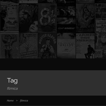
Tag
filmica
Home
>
filmica