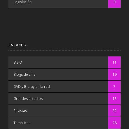
Legislación
9
ENLACES
B.S.O
11
Blogs de cine
19
DVD y Bluray en la red
7
Grandes estudios
13
Revistas
32
Temáticas
28