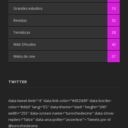
Grandes estudios
13
Revistas
32
Temáticas
28
Web Oficiales
42
Webs de cine
57
TWITTER
data-tweet-limit="4" data-link-color="#d520d9" data-border-
color="#ddd" lang="ES" data-theme="dark"
height="300"
width="255" data-screen-name="tunochedecine" data-show-
replies="false" data-aria-polite="assertive"> Tweets por el
@tunochedecine.