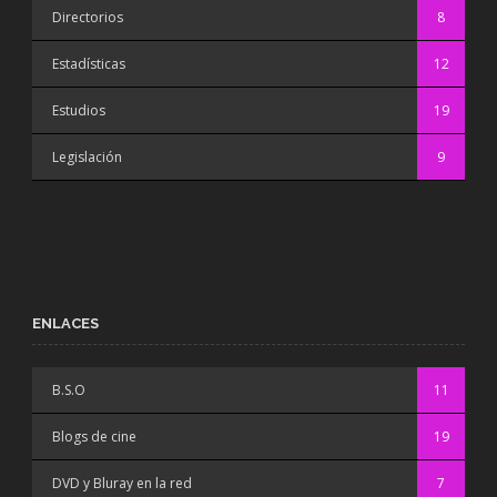
Directorios
8
Estadísticas
12
Estudios
19
Legislación
9
ENLACES
B.S.O
11
Blogs de cine
19
DVD y Bluray en la red
7