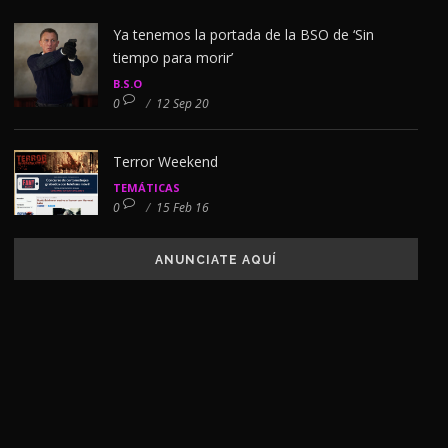
Ya tenemos la portada de la BSO de ‘Sin
tiempo para morir’
B.S.O
0
/
12 Sep 20
Terror Weekend
TEMÁTICAS
0
/
15 Feb 16
ANUNCIATE AQUÍ