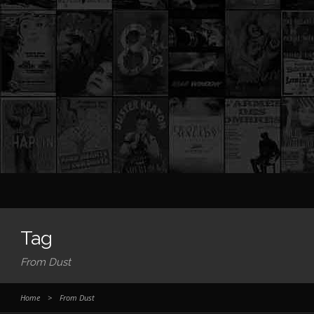
Tag
From Dust
Home
>
From Dust