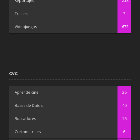
Reportajes
258
Trailers
7
Videojuegos
672
CVC
Aprende cine
26
Bases de Datos
40
Buscadores
16
Cortometrajes
6