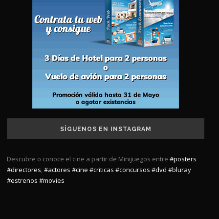
SÍGUENOS EN INSTAGRAM
Descubre o conoce el cine a partir de Minijuegos entre
#posters
#directores
,
#actores
#cine
#criticas
#concursos
#dvd
#bluray
#estrenos
#movies