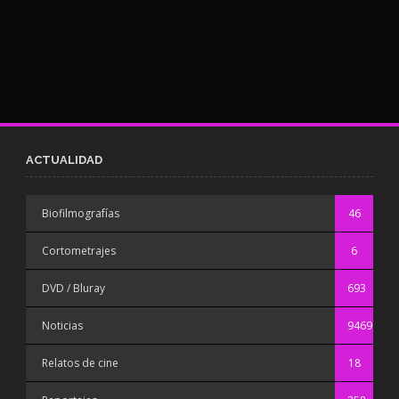
ACTUALIDAD
Biofilmografías
46
Cortometrajes
6
DVD / Bluray
693
Noticias
9469
Relatos de cine
18