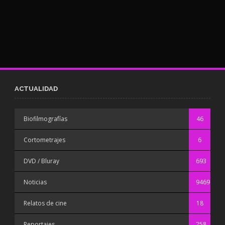
ACTUALIDAD
Biofilmografías
46
Cortometrajes
6
DVD / Bluray
693
Noticias
9469
Relatos de cine
18
Reportajes
258