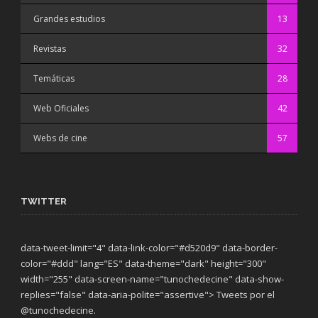
Grandes estudios
13
Revistas
32
Temáticas
28
Web Oficiales
42
Webs de cine
57
TWITTER
data-tweet-limit="4" data-link-color="#d520d9" data-border-
color="#ddd" lang="ES" data-theme="dark"
height="300"
width="255" data-screen-name="tunochedecine" data-show-
replies="false" data-aria-polite="assertive"> Tweets por el
@tunochedecine.