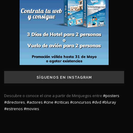
SÍGUENOS EN INSTAGRAM
Descubre o conoce el cine a partir de Minijuegos entre
#posters
#directores
,
#actores
#cine
#criticas
#concursos
#dvd
#bluray
#estrenos
#movies