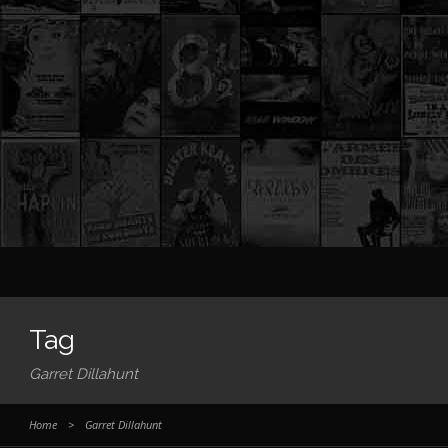
Tag
Garret Dillahunt
Home
>
Garret Dillahunt