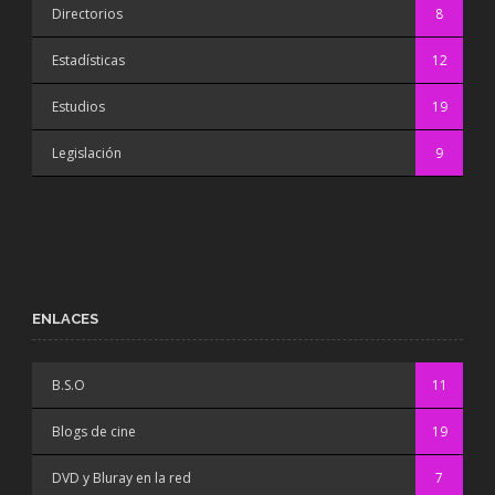
Directorios
8
Estadísticas
12
Estudios
19
Legislación
9
ENLACES
B.S.O
11
Blogs de cine
19
DVD y Bluray en la red
7