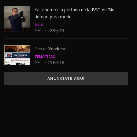
Ya tenemos la portada de la BSO de ‘Sin
tiempo para morir’
B.S.O
0
/
12 Sep 20
Terror Weekend
TEMÁTICAS
0
/
15 Feb 16
ANUNCIATE AQUÍ