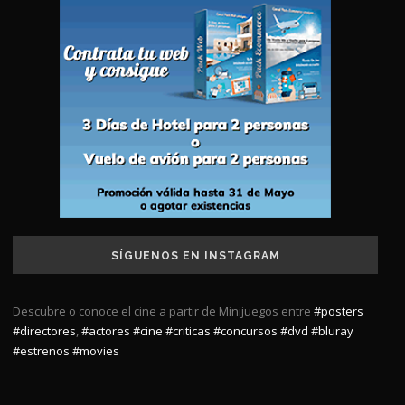
SÍGUENOS EN INSTAGRAM
Descubre o conoce el cine a partir de Minijuegos entre
#posters
#directores
,
#actores
#cine
#criticas
#concursos
#dvd
#bluray
#estrenos
#movies