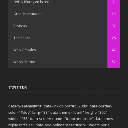
DVD y Bluray en la red
7
Grandes estudios
13
Revistas
32
Temáticas
28
Web Oficiales
42
Webs de cine
57
TWITTER
data-tweet-limit="4" data-link-color="#d520d9" data-border-
color="#ddd" lang="ES" data-theme="dark"
height="300"
width="255" data-screen-name="tunochedecine" data-show-
replies="false" data-aria-polite="assertive"> Tweets por el