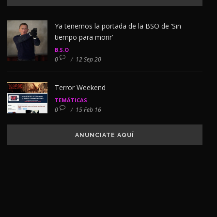
Ya tenemos la portada de la BSO de ‘Sin
tiempo para morir’
B.S.O
0
/
12 Sep 20
Terror Weekend
TEMÁTICAS
0
/
15 Feb 16
ANUNCIATE AQUÍ