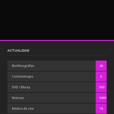
ACTUALIDAD
Biofilmografías
46
Cortometrajes
6
DVD / Bluray
693
Noticias
9469
Relatos de cine
18