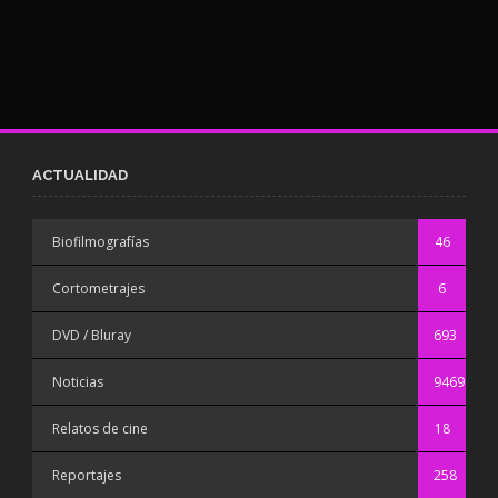
ACTUALIDAD
Biofilmografías
46
Cortometrajes
6
DVD / Bluray
693
Noticias
9469
Relatos de cine
18
Reportajes
258