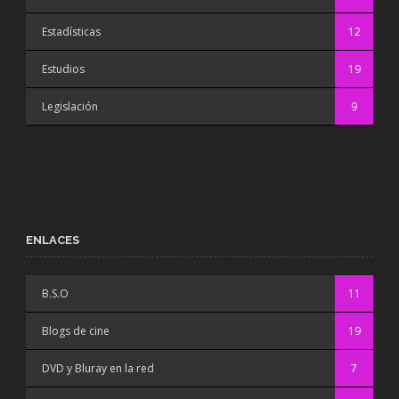
Estadísticas
12
Estudios
19
Legislación
9
ENLACES
B.S.O
11
Blogs de cine
19
DVD y Bluray en la red
7