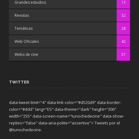
Grandes estudios
13
Revistas
32
Temáticas
28
Web Oficiales
42
Webs de cine
57
TWITTER
data-tweet-limit="4" data-link-color="#d520d9" data-border-
color="#ddd" lang="ES" data-theme="dark"
height="300"
width="255" data-screen-name="tunochedecine" data-show-
replies="false" data-aria-polite="assertive"> Tweets por el
@tunochedecine.