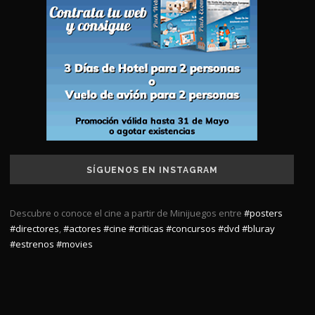
SÍGUENOS EN INSTAGRAM
Descubre o conoce el cine a partir de Minijuegos entre
#posters
#directores
,
#actores
#cine
#criticas
#concursos
#dvd
#bluray
#estrenos
#movies