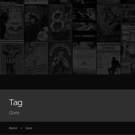
Tag
Gore
Home
>
Gore