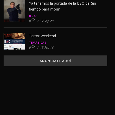
Ya tenemos la portada de la BSO de ‘Sin
tiempo para morir’
B.S.O
0
/
12 Sep 20
Terror Weekend
TEMÁTICAS
0
/
15 Feb 16
ANUNCIATE AQUÍ