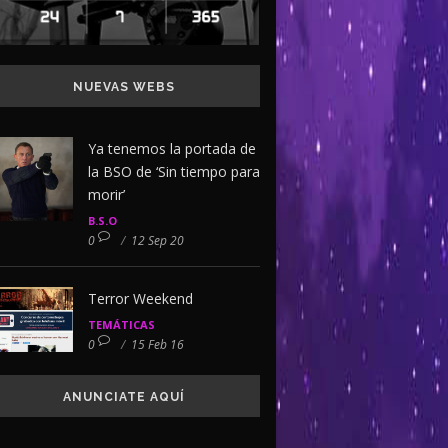
NUEVAS WEBS
Ya tenemos la portada de
la BSO de ‘Sin tiempo para
morir’
B.S.O
0
/
12 Sep 20
Terror Weekend
TEMÁTICAS
0
/
15 Feb 16
ANUNCIATE AQUÍ