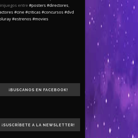
inijuegos entre
#posters
#directores
,
actores
#cine
#criticas
#concursos
#dvd
bluray
#estrenos
#movies
¡BUSCANOS EN FACEBOOK!
¡SUSCRÍBETE A LA NEWSLETTER!