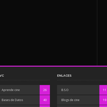
VC
ENLACES
Aprende cine
26
B.S.O
11
Bases de Datos
40
Blogs de cine
19