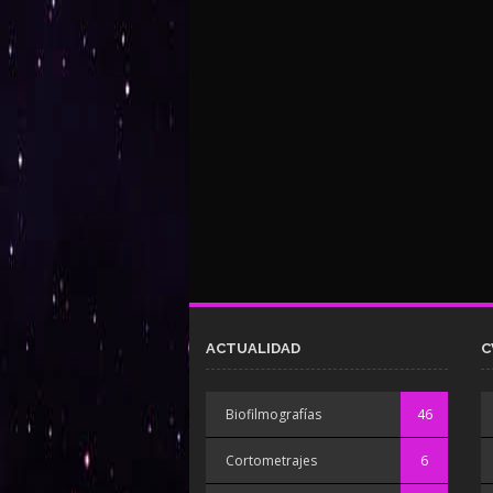
ACTUALIDAD
C
Biofilmografías
46
Cortometrajes
6