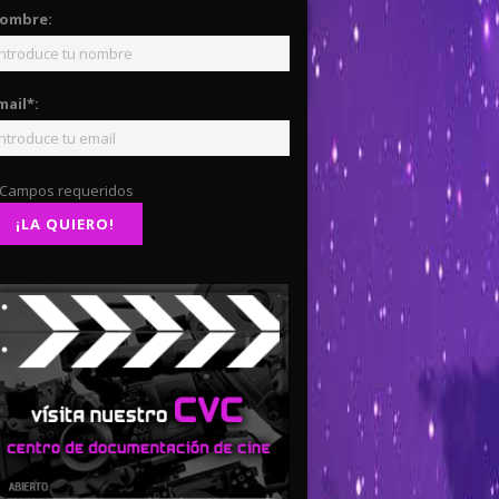
ombre:
mail*:
 Campos requeridos