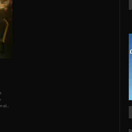
e
e
 el...
D