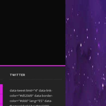
TWITTER
data-tweet-limit="4" data-link-
color="#d520d9" data-border-
color="#ddd" lang="ES" data-
theme="dark"
height="300"