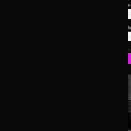
N
E
*