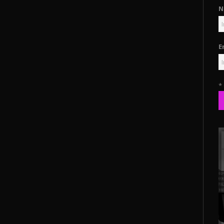
N
E
*