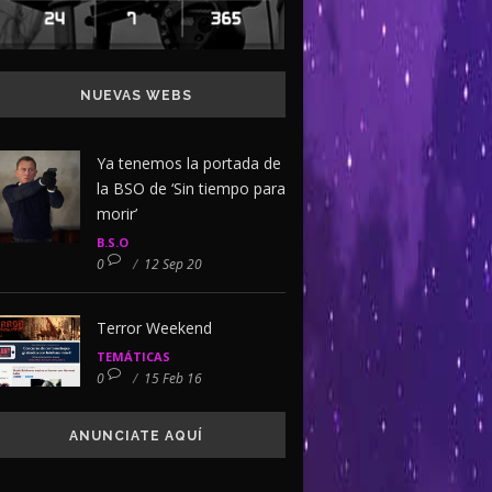
NUEVAS WEBS
Ya tenemos la portada de
la BSO de ‘Sin tiempo para
morir’
B.S.O
0
/
12 Sep 20
Terror Weekend
TEMÁTICAS
0
/
15 Feb 16
ANUNCIATE AQUÍ