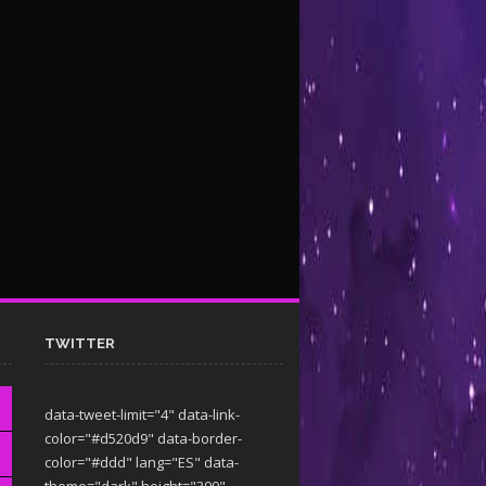
TWITTER
data-tweet-limit="4" data-link-
color="#d520d9" data-border-
color="#ddd" lang="ES" data-
theme="dark"
height="300"