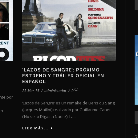
‘LAZOS DE SANGRE’: PRÓXIMO
ESTRENO Y TRÁILER OFICIAL EN
ESPAÑOL
23 Mar 15
/
administador
/
0
nte por
‘Lazos de Sangre’ es un remake de Liens du Sang’
(Jacques Maillot) realizado por Guillaume Canet
un
(‘No se lo Digas a Nadie’). La...
LEER MÁS...
D