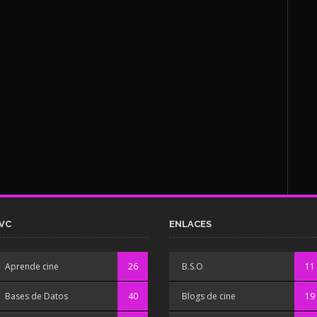
VC
ENLACES
Aprende cine
26
B.S.O
11
Bases de Datos
40
Blogs de cine
19