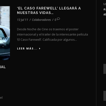
M
‘EL CASO FAREWELL’ LLEGARÁ A
#
NUESTRAS VIDAS…
#
13 Jul 11
/
Colaboradores
/
0
Desde Noche de Cine os traemos el poster
internacional y el trailer de la interesante película
‘El Caso Farewell’. Calificada por algunos...
LEER MÁS...
NAL
el