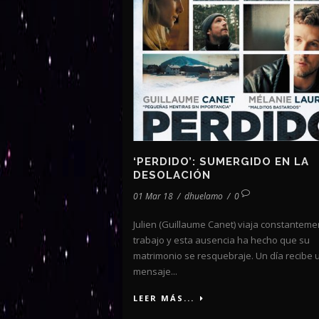
‘PERDIDO’: SUMERGIDO EN LA
DESOLACIÓN
01 Mar 18
/
dhuelamo
/
0
Julien (Guillaume Canet) viaja constanteme
trabajo y esta ausencia ha hecho que su
matrimonio se resquebraje. Un día recibe 
mensaje...
LEER MÁS...