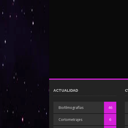
ACTUALIDAD
C
Biofilmografías
46
Cortometrajes
6