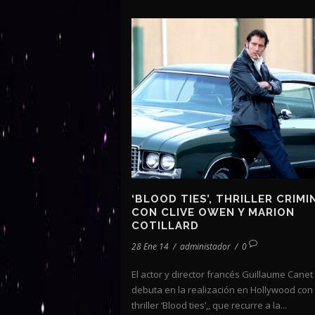
‘BLOOD TIES’, THRILLER CRIMI
CON CLIVE OWEN Y MARION
COTILLARD
28 Ene 14
/
administador
/
0
El actor y director francés Guillaume Canet
debuta en la realización en Hollywood con 
thriller ‘Blood ties’,, que recurre a la...