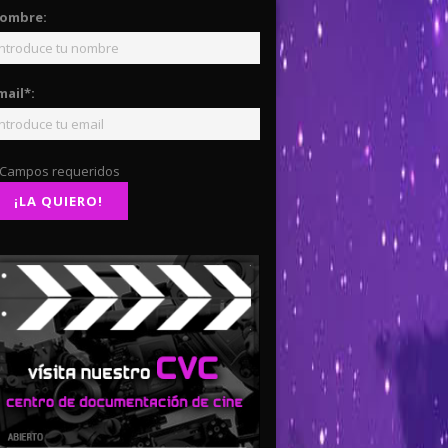
ombre:
mail*:
 Campos requeridos