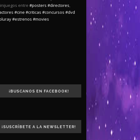
inijuegos entre
#posters
#directores
,
actores
#cine
#criticas
#concursos
#dvd
bluray
#estrenos
#movies
¡BUSCANOS EN FACEBOOK!
¡SUSCRÍBETE A LA NEWSLETTER!