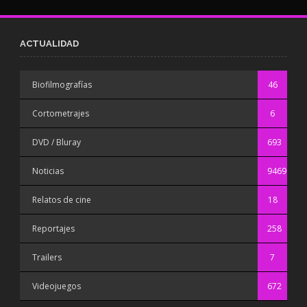
ACTUALIDAD
Biofilmografías
46
Cortometrajes
6
DVD / Bluray
693
Noticias
9469
Relatos de cine
18
Reportajes
258
Trailers
7
Videojuegos
672