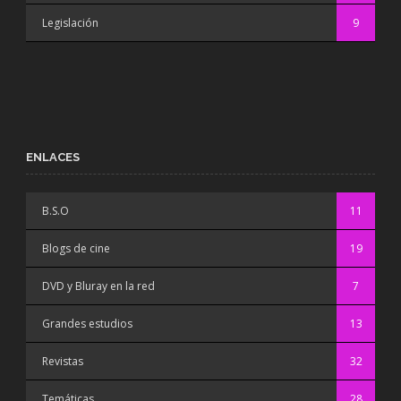
Legislación
9
ENLACES
B.S.O
11
Blogs de cine
19
DVD y Bluray en la red
7
Grandes estudios
13
Revistas
32
Temáticas
28