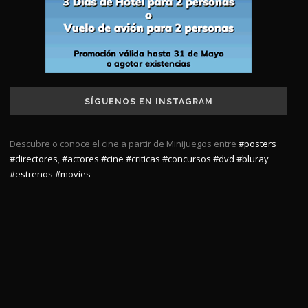
SÍGUENOS EN INSTAGRAM
Descubre o conoce el cine a partir de Minijuegos entre
#posters
#directores
,
#actores
#cine
#criticas
#concursos
#dvd
#bluray
#estrenos
#movies