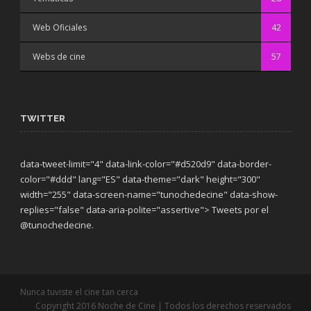
Web Oficiales
42
Webs de cine
57
TWITTER
data-tweet-limit="4" data-link-color="#d520d9" data-border-
color="#ddd" lang="ES" data-theme="dark"
height="300"
width="255" data-screen-name="tunochedecine" data-show-
replies="false" data-aria-polite="assertive"> Tweets por el
@tunochedecine.
Nunca tuviste el cine tan cerca
Copyright 2016 Noche de Cine | Todos los derechos reservados