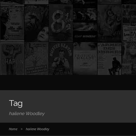
Tag
hailene Woodley
Home
>
hailene Woodley