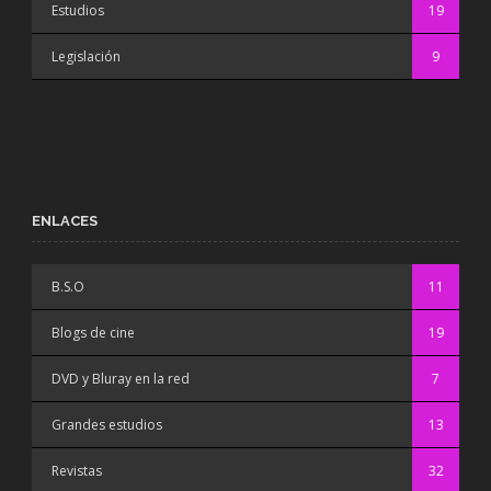
Estudios
19
Legislación
9
ENLACES
B.S.O
11
Blogs de cine
19
DVD y Bluray en la red
7
Grandes estudios
13
Revistas
32