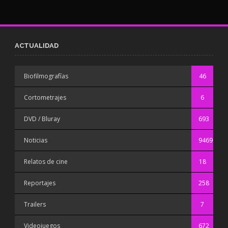
ACTUALIDAD
Biofilmografías
46
Cortometrajes
6
DVD / Bluray
693
Noticias
9469
Relatos de cine
18
Reportajes
258
Trailers
7
Videojuegos
672