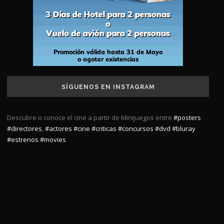
SÍGUENOS EN INSTAGRAM
Descubre o conoce el cine a partir de Minijuegos entre
#posters
#directores
,
#actores
#cine
#criticas
#concursos
#dvd
#bluray
#estrenos
#movies