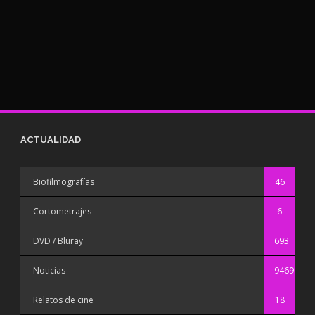
ACTUALIDAD
Biofilmografías
46
Cortometrajes
6
DVD / Bluray
693
Noticias
9469
Relatos de cine
18