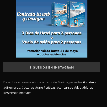
SÍGUENOS EN INSTAGRAM
Descubre o conoce el cine a partir de Minijuegos entre
#posters
#directores
,
#actores
#cine
#criticas
#concursos
#dvd
#bluray
#estrenos
#movies