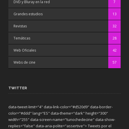
DVD y Bluray en la red
7
Grandes estudios
13
Revistas
32
Temáticas
28
Web Oficiales
42
Webs de cine
57
TWITTER
data-tweet-limit="4" data-link-color="#d520d9" data-border-
color="#ddd" lang="ES" data-theme="dark"
height="300"
width="255" data-screen-name="tunochedecine" data-show-
replies="false" data-aria-polite="assertive"> Tweets por el