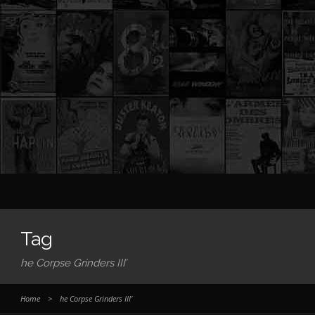
Tag
he Corpse Grinders III’
Home
>
he Corpse Grinders III’