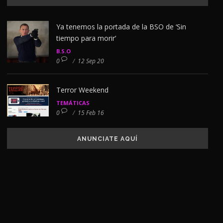
Ya tenemos la portada de la BSO de ‘Sin
tiempo para morir’
B.S.O
0
/
12 Sep 20
Terror Weekend
TEMÁTICAS
0
/
15 Feb 16
ANUNCIATE AQUÍ