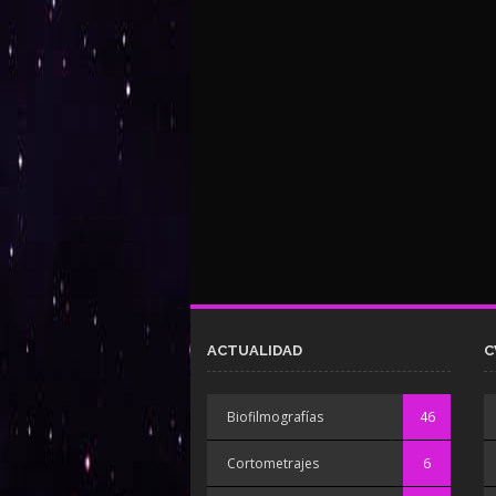
ACTUALIDAD
C
Biofilmografías
46
Cortometrajes
6