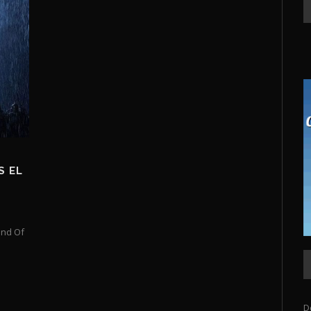
S EL
end Of
D