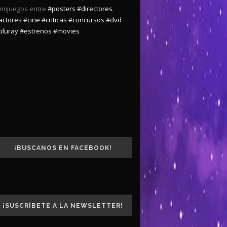
inijuegos entre
#posters
#directores
,
actores
#cine
#criticas
#concursos
#dvd
bluray
#estrenos
#movies
¡BUSCANOS EN FACEBOOK!
¡SUSCRÍBETE A LA NEWSLETTER!