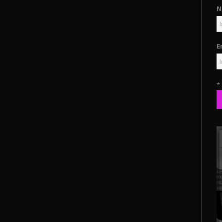
N
E
*