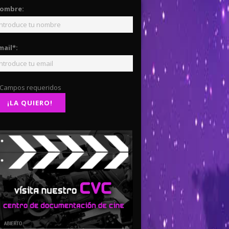
ombre:
mail*:
 Campos requeridos