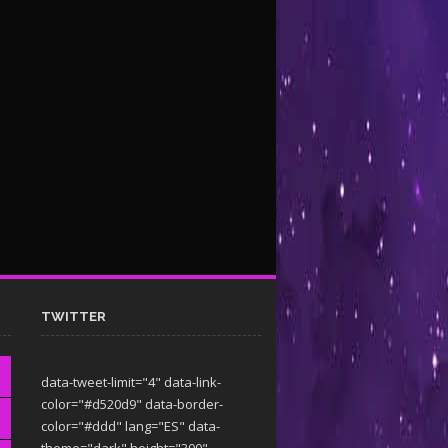
TWITTER
data-tweet-limit="4" data-link-
color="#d520d9" data-border-
color="#ddd" lang="ES" data-
theme="dark"
height="300"