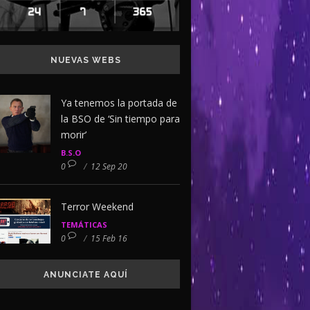
NUEVAS WEBS
Ya tenemos la portada de
la BSO de ‘Sin tiempo para
morir’
B.S.O
0
/
12 Sep 20
Terror Weekend
TEMÁTICAS
0
/
15 Feb 16
ANUNCIATE AQUÍ