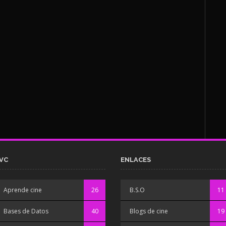
VC
ENLACES
Aprende cine
26
B.S.O
11
Bases de Datos
40
Blogs de cine
19