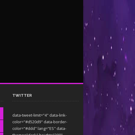
TWITTER
data-tweet-limit="4" data-link-
color="#d520d9" data-border-
color="#ddd" lang="ES" data-
theme="dark"
height="300"