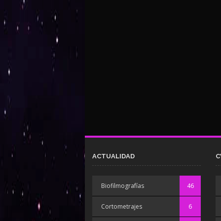
ACTUALIDAD
C
Biofilmografías
46
Cortometrajes
6