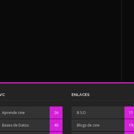
VC
ENLACES
Aprende cine
26
B.S.O
11
Bases de Datos
40
Blogs de cine
19