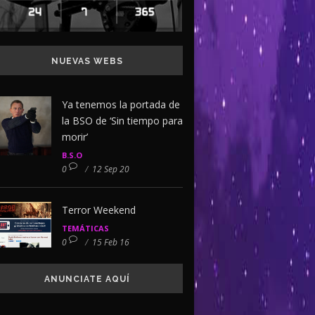
NUEVAS WEBS
Ya tenemos la portada de
la BSO de ‘Sin tiempo para
morir’
B.S.O
0
/
12 Sep 20
Terror Weekend
TEMÁTICAS
0
/
15 Feb 16
ANUNCIATE AQUÍ