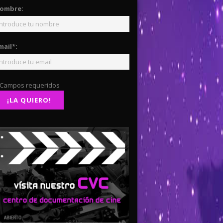
ombre:
mail*:
 Campos requeridos