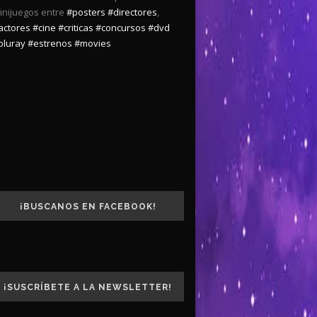
inijuegos entre
#posters
#directores
,
actores
#cine
#criticas
#concursos
#dvd
bluray
#estrenos
#movies
¡BUSCANOS EN FACEBOOK!
¡SUSCRÍBETE A LA NEWSLETTER!