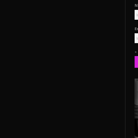
N
E
*