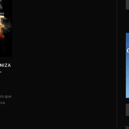
NIZA
L
uro que
eva
D