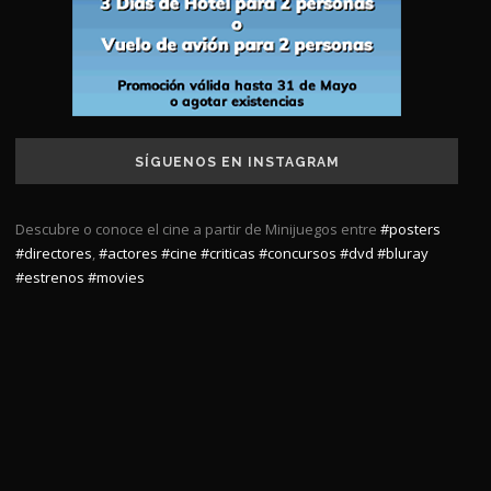
SÍGUENOS EN INSTAGRAM
Descubre o conoce el cine a partir de Minijuegos entre
#posters
#directores
,
#actores
#cine
#criticas
#concursos
#dvd
#bluray
#estrenos
#movies