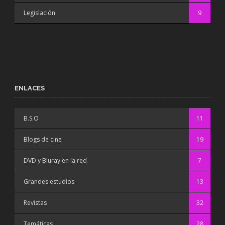
Legislación
9
ENLACES
B.S.O
11
Blogs de cine
19
DVD y Bluray en la red
7
Grandes estudios
13
Revistas
32
Temáticas
28