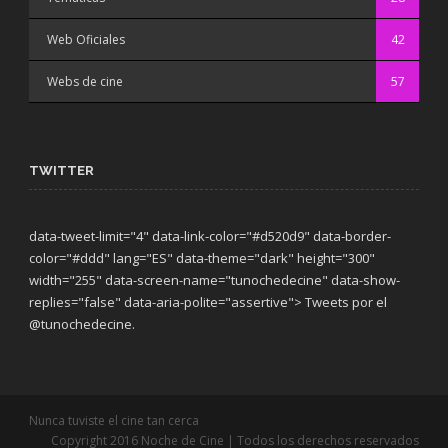
Web Oficiales
42
Webs de cine
57
TWITTER
data-tweet-limit="4" data-link-color="#d520d9" data-border-
color="#ddd" lang="ES" data-theme="dark"
height="300"
width="255" data-screen-name="tunochedecine" data-show-
replies="false" data-aria-polite="assertive"> Tweets por el
@tunochedecine.
Nunca tuviste el cine tan cerca
Copyright 2016 Noche de Cine | Todos los derechos reservados