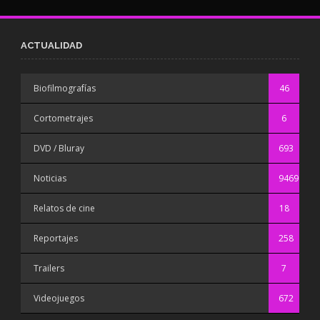
ACTUALIDAD
Biofilmografías
46
Cortometrajes
6
DVD / Bluray
693
Noticias
9469
Relatos de cine
18
Reportajes
258
Trailers
7
Videojuegos
672