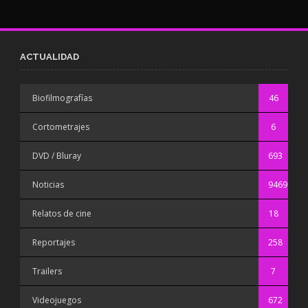
ACTUALIDAD
Biofilmografías
46
Cortometrajes
6
DVD / Bluray
693
Noticias
9469
Relatos de cine
18
Reportajes
258
Trailers
7
Videojuegos
672