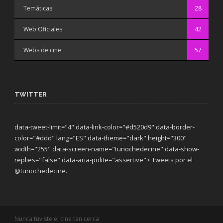
Temáticas
28
Web Oficiales
42
Webs de cine
57
TWITTER
data-tweet-limit="4" data-link-color="#d520d9" data-border-
color="#ddd" lang="ES" data-theme="dark"
height="300"
width="255" data-screen-name="tunochedecine" data-show-
replies="false" data-aria-polite="assertive"> Tweets por el
@tunochedecine.
Nunca tuviste el cine tan cerca