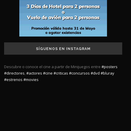
SÍGUENOS EN INSTAGRAM
Descubre o conoce el cine a partir de Minijuegos entre
#posters
#directores
,
#actores
#cine
#criticas
#concursos
#dvd
#bluray
#estrenos
#movies