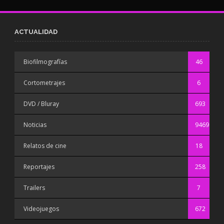
ACTUALIDAD
Biofilmografías
46
Cortometrajes
6
DVD / Bluray
693
Noticias
9469
Relatos de cine
18
Reportajes
258
Trailers
7
Videojuegos
672