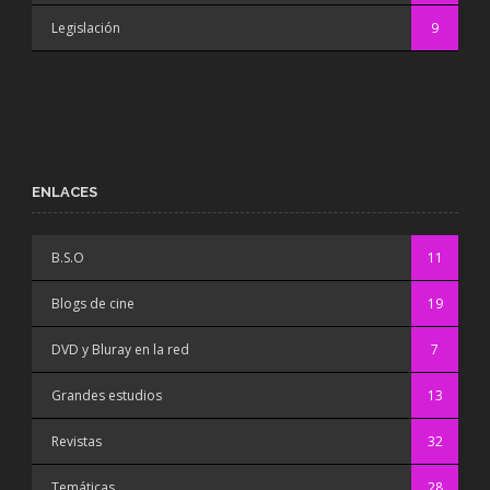
Legislación
9
ENLACES
B.S.O
11
Blogs de cine
19
DVD y Bluray en la red
7
Grandes estudios
13
Revistas
32
Temáticas
28