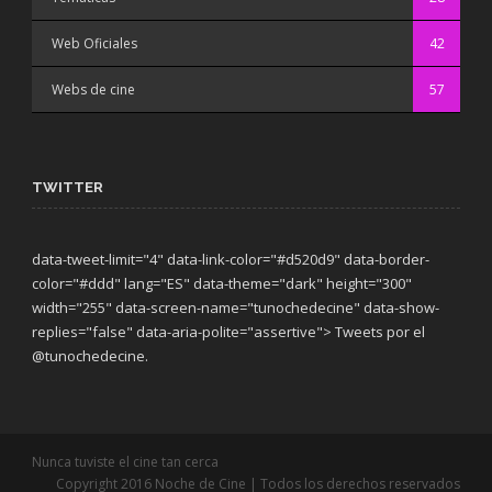
Web Oficiales
42
Webs de cine
57
TWITTER
data-tweet-limit="4" data-link-color="#d520d9" data-border-
color="#ddd" lang="ES" data-theme="dark"
height="300"
width="255" data-screen-name="tunochedecine" data-show-
replies="false" data-aria-polite="assertive"> Tweets por el
@tunochedecine.
Nunca tuviste el cine tan cerca
Copyright 2016 Noche de Cine | Todos los derechos reservados