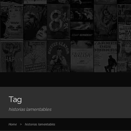
Tag
historias lamentables
Home
>
historias lamentables