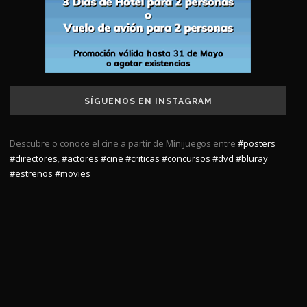
SÍGUENOS EN INSTAGRAM
Descubre o conoce el cine a partir de Minijuegos entre
#posters
#directores
,
#actores
#cine
#criticas
#concursos
#dvd
#bluray
#estrenos
#movies