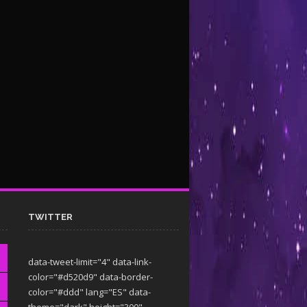
TWITTER
data-tweet-limit="4" data-link-
color="#d520d9" data-border-
color="#ddd" lang="ES" data-
theme="dark"
height="300"