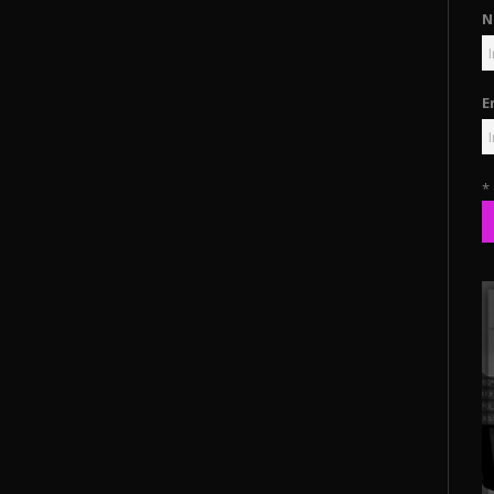
N
E
*