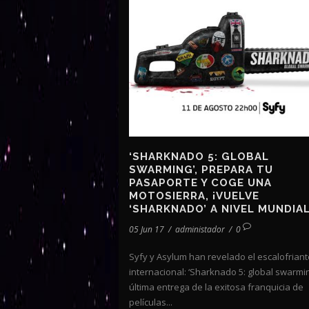
‘SHARKNADO 5: GLOBAL
SWARMING’, PREPARA TU
PASAPORTE Y COGE UNA
MOTOSIERRA, ¡VUELVE
‘SHARKNADO’ A NIVEL MUNDIAL
05 Jun 17
/
administador
/
0
Syfy y Asylum han revelado el escalofriante
internacional: ‘Sharknado 5: global swarmin
última entrega de la exitosa franquicia de
películas...