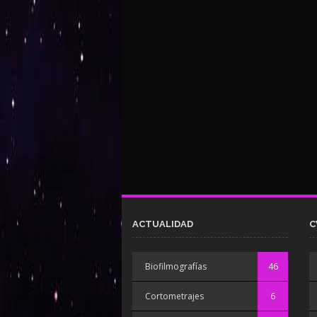
ACTUALIDAD
C
Biofilmografías
46
Cortometrajes
6