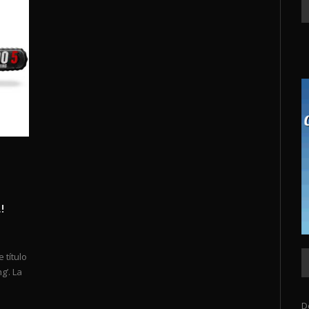
!
 título
g’. La
D