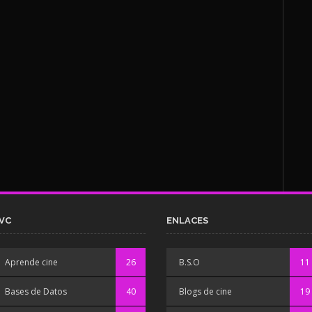
VC
ENLACES
Aprende cine
26
B.S.O
11
Bases de Datos
40
Blogs de cine
19