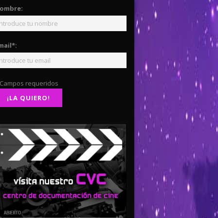
ombre:
mail*:
 Campos requeridos