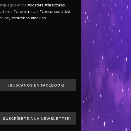
inijuegos entre
#posters
#directores
,
actores
#cine
#criticas
#concursos
#dvd
bluray
#estrenos
#movies
¡BUSCANOS EN FACEBOOK!
¡SUSCRÍBETE A LA NEWSLETTER!