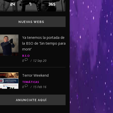
NUEVAS WEBS
Ya tenemos la portada de
la BSO de ‘Sin tiempo para
morir’
B.S.O
0
/
12 Sep 20
Terror Weekend
TEMÁTICAS
0
/
15 Feb 16
ANUNCIATE AQUÍ