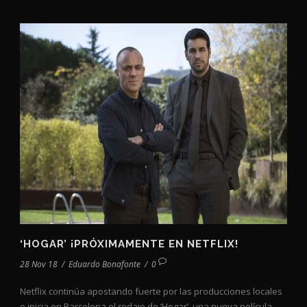
‘HOGAR’ ¡PRÓXIMAMENTE EN NETFLIX!
28 Nov 18
/
Eduardo Bonafonte
/
0
Netflix continúa apostando fuerte por las producciones locales
e inicia en Barcelona el rodaje de ‘Hogar’, una nueva película