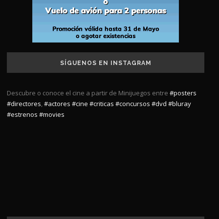
SÍGUENOS EN INSTAGRAM
Descubre o conoce el cine a partir de Minijuegos entre
#posters
#directores
,
#actores
#cine
#criticas
#concursos
#dvd
#bluray
#estrenos
#movies