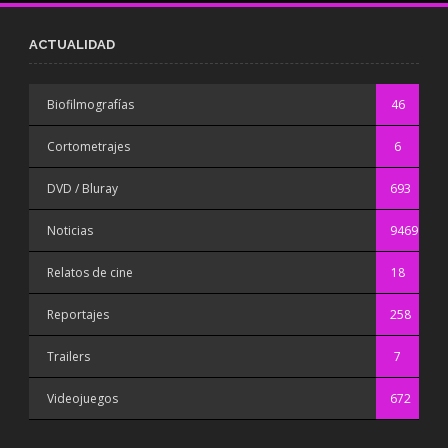
ACTUALIDAD
Biofilmografías
46
Cortometrajes
6
DVD / Bluray
693
Noticias
9469
Relatos de cine
18
Reportajes
258
Trailers
7
Videojuegos
672