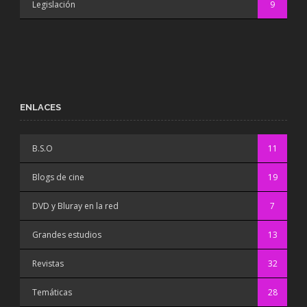
Legislación
9
ENLACES
B.S.O
11
Blogs de cine
19
DVD y Bluray en la red
7
Grandes estudios
13
Revistas
32
Temáticas
28