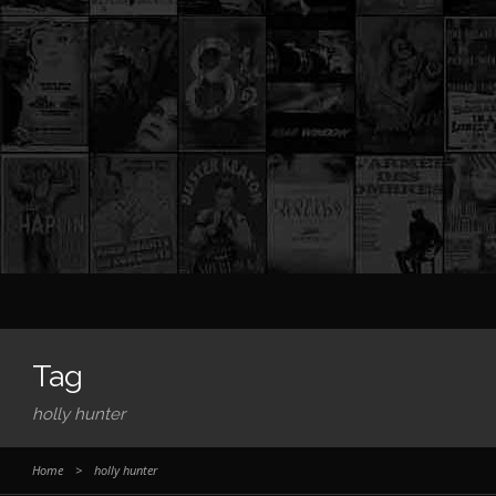
Tag
holly hunter
Home
>
holly hunter