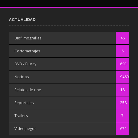
ACTUALIDAD
Biofilmografías
46
Cortometrajes
6
DVD / Bluray
693
Noticias
9469
Relatos de cine
18
Reportajes
258
Trailers
7
Videojuegos
672