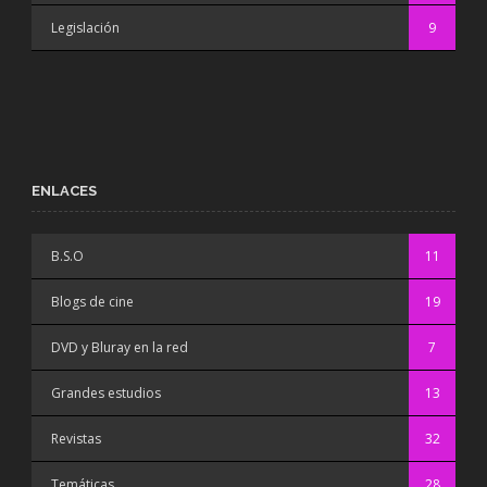
Legislación
9
ENLACES
B.S.O
11
Blogs de cine
19
DVD y Bluray en la red
7
Grandes estudios
13
Revistas
32
Temáticas
28