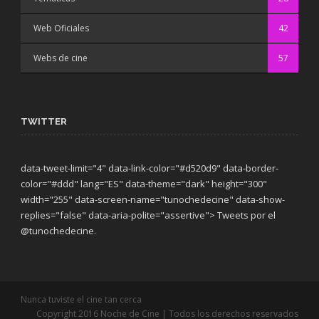
Web Oficiales
42
Webs de cine
57
TWITTER
data-tweet-limit="4" data-link-color="#d520d9" data-border-
color="#ddd" lang="ES" data-theme="dark"
height="300"
width="255" data-screen-name="tunochedecine" data-show-
replies="false" data-aria-polite="assertive"> Tweets por el
@tunochedecine.
Nunca tuviste el cine tan cerca
Copyright 2016 Noche de Cine | Todos los derechos reservados