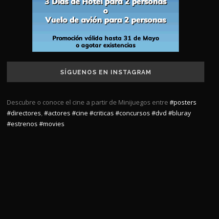
SÍGUENOS EN INSTAGRAM
Descubre o conoce el cine a partir de Minijuegos entre
#posters
#directores
,
#actores
#cine
#criticas
#concursos
#dvd
#bluray
#estrenos
#movies