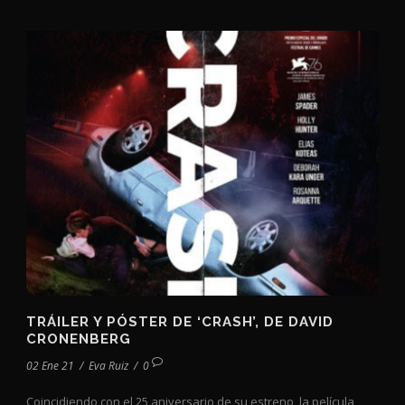
TRÁILER Y PÓSTER DE ‘CRASH’, DE DAVID
CRONENBERG
02 Ene 21
/
Eva Ruiz
/
0
Coincidiendo con el 25 aniversario de su estreno, la película