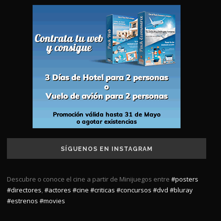
SÍGUENOS EN INSTAGRAM
Descubre o conoce el cine a partir de Minijuegos entre
#posters
#directores
,
#actores
#cine
#criticas
#concursos
#dvd
#bluray
#estrenos
#movies