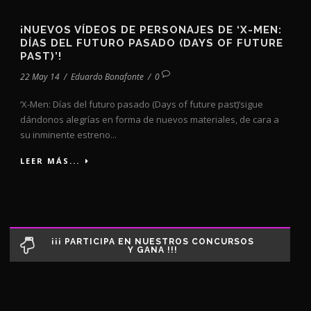
¡NUEVOS VÍDEOS DE PERSONAJES DE ‘X-MEN:
DÍAS DEL FUTURO PASADO (DAYS OF FUTURE
PAST)’!
22 May 14
/
Eduardo Bonafonte
/
0
‘X-Men: Días del futuro pasado (Days of future past)’sigue
dándonos alegrías en forma de nuevos materiales, de cara a
su inminente estreno...
LEER MÁS...
¡¡¡ PARTICIPA EN NUESTROS CONCURSOS
Y GANA !!!