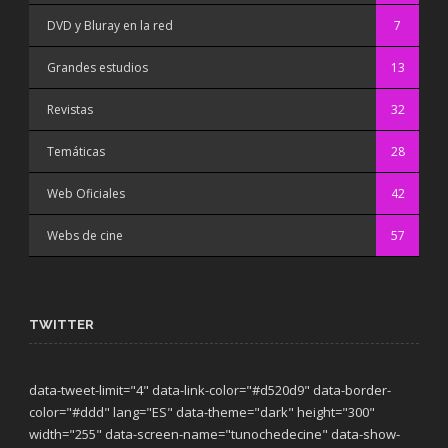
DVD y Bluray en la red
7
Grandes estudios
13
Revistas
32
Temáticas
28
Web Oficiales
42
Webs de cine
57
TWITTER
data-tweet-limit="4" data-link-color="#d520d9" data-border-
color="#ddd" lang="ES" data-theme="dark"
height="300"
width="255" data-screen-name="tunochedecine" data-show-