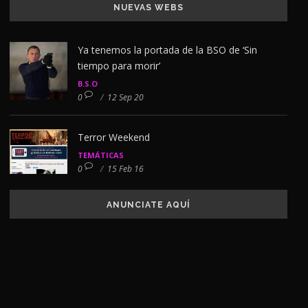
NUEVAS WEBS
Ya tenemos la portada de la BSO de ‘Sin
tiempo para morir’
B.S.O
0
/
12 Sep 20
Terror Weekend
TEMÁTICAS
0
/
15 Feb 16
ANUNCIATE AQUÍ