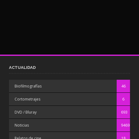
ACTUALIDAD
Biofilmografías
46
Cortometrajes
6
DVD / Bluray
693
Noticias
9469
Relatos de cine
18