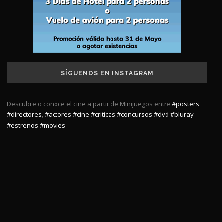
SÍGUENOS EN INSTAGRAM
Descubre o conoce el cine a partir de Minijuegos entre
#posters
#directores
,
#actores
#cine
#criticas
#concursos
#dvd
#bluray
#estrenos
#movies