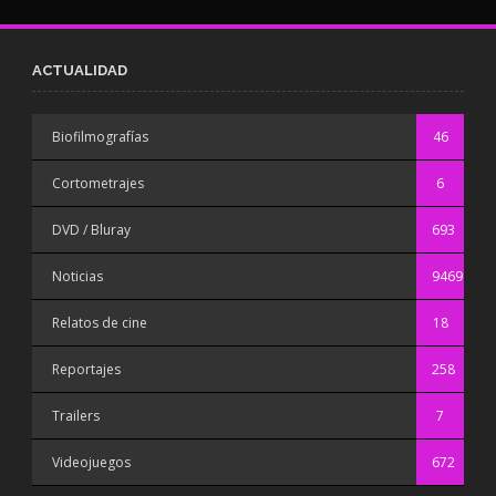
ACTUALIDAD
Biofilmografías
46
Cortometrajes
6
DVD / Bluray
693
Noticias
9469
Relatos de cine
18
Reportajes
258
Trailers
7
Videojuegos
672