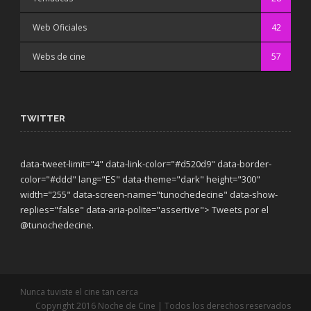
Web Oficiales
42
Webs de cine
57
TWITTER
data-tweet-limit="4" data-link-color="#d520d9" data-border-
color="#ddd" lang="ES" data-theme="dark"
height="300"
width="255" data-screen-name="tunochedecine" data-show-
replies="false" data-aria-polite="assertive"> Tweets por el
@tunochedecine.
Nunca tuviste el cine tan cerca
Copyright 2016 Noche de Cine | Todos los derechos reservados