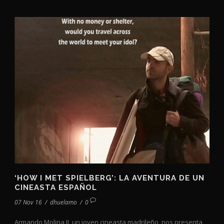
‘HOW I MET SPIELBERG’: LA AVENTURA DE UN
CINEASTA ESPAÑOL
07 Nov 16
/
dhuelamo
/
0
Armando Molina II, un joven cineasta madrileño, nos presenta