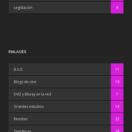
Legislación
9
ENLACES
B.S.O
11
Blogs de cine
19
DVD y Bluray en la red
7
Grandes estudios
13
Revistas
32
Temáticas
28