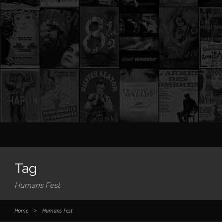
Tag
Humans Fest
Home
>
Humans Fest