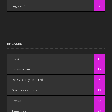
Legislación
9
ENLACES
B.S.O
11
Blogs de cine
19
DVD y Bluray en la red
7
Grandes estudios
13
Revistas
32
Temáticas
28