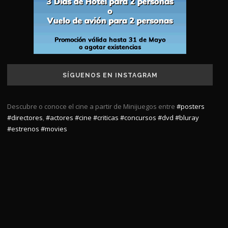
SÍGUENOS EN INSTAGRAM
Descubre o conoce el cine a partir de Minijuegos entre
#posters
#directores
,
#actores
#cine
#criticas
#concursos
#dvd
#bluray
#estrenos
#movies