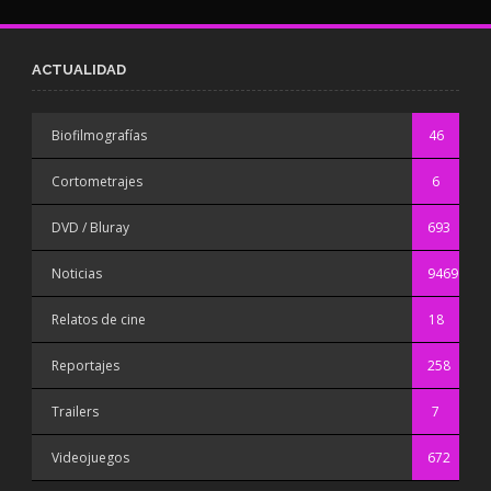
ACTUALIDAD
Biofilmografías
46
Cortometrajes
6
DVD / Bluray
693
Noticias
9469
Relatos de cine
18
Reportajes
258
Trailers
7
Videojuegos
672