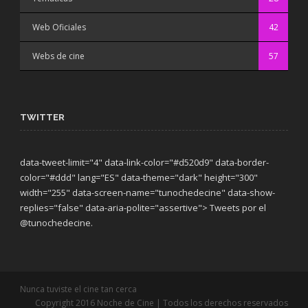
Web Oficiales
42
Webs de cine
57
TWITTER
data-tweet-limit="4" data-link-color="#d520d9" data-border-
color="#ddd" lang="ES" data-theme="dark"
height="300"
width="255" data-screen-name="tunochedecine" data-show-
replies="false" data-aria-polite="assertive"> Tweets por el
@tunochedecine.
Nunca tuviste el cine tan cerca
Copyright 2016 Noche de Cine | Todos los derechos reservados