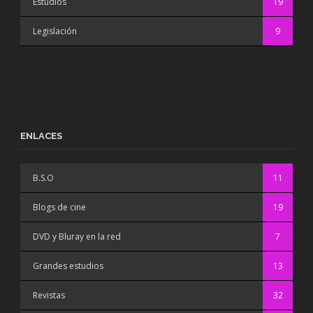
Estudios
19
Legislación
9
ENLACES
B.S.O
11
Blogs de cine
19
DVD y Bluray en la red
7
Grandes estudios
13
Revistas
32