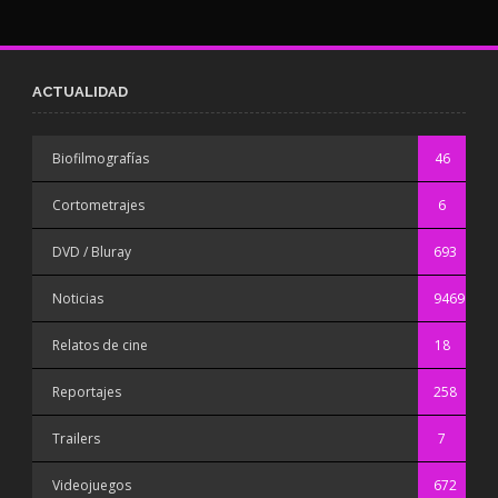
ACTUALIDAD
Biofilmografías
46
Cortometrajes
6
DVD / Bluray
693
Noticias
9469
Relatos de cine
18
Reportajes
258
Trailers
7
Videojuegos
672