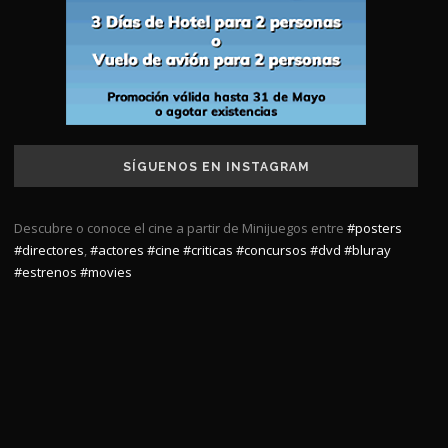
SÍGUENOS EN INSTAGRAM
Descubre o conoce el cine a partir de Minijuegos entre
#posters
#directores
,
#actores
#cine
#criticas
#concursos
#dvd
#bluray
#estrenos
#movies