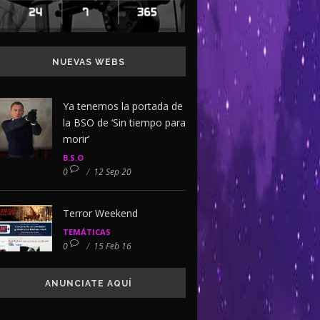
NUEVAS WEBS
Ya tenemos la portada de
la BSO de ‘Sin tiempo para
morir’
B.S.O
0
/
12 Sep 20
Terror Weekend
TEMÁTICAS
0
/
15 Feb 16
ANUNCIATE AQUÍ