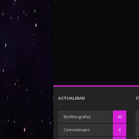
ACTUALIDAD
C
Biofilmografías
46
Cortometrajes
6