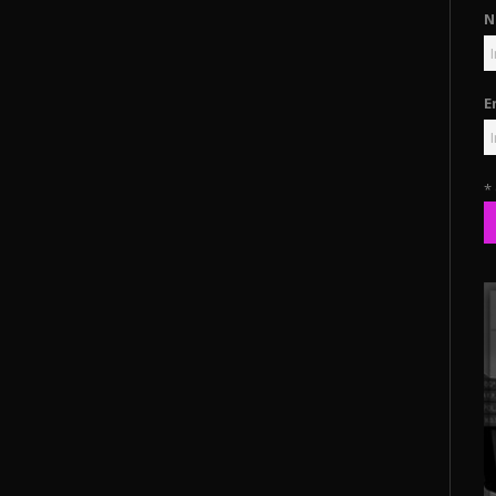
N
E
*