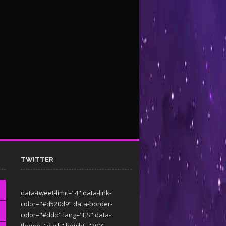
TWITTER
data-tweet-limit="4" data-link-
color="#d520d9" data-border-
color="#ddd" lang="ES" data-
theme="dark"
height="300"