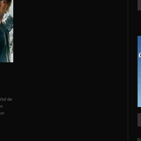
añol de
ón
por
D