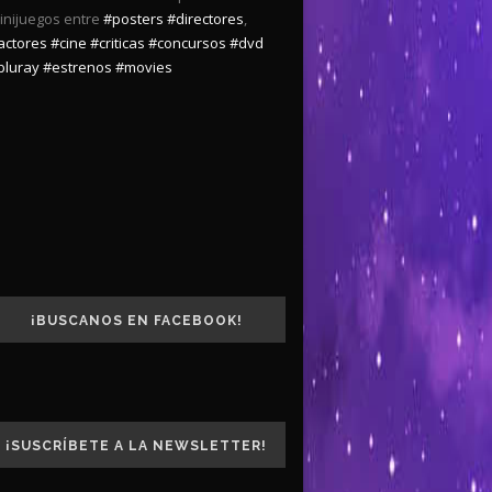
inijuegos entre
#posters
#directores
,
actores
#cine
#criticas
#concursos
#dvd
bluray
#estrenos
#movies
¡BUSCANOS EN FACEBOOK!
¡SUSCRÍBETE A LA NEWSLETTER!