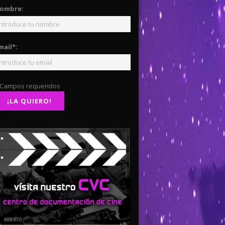
ombre:
mail*:
 Campos requeridos