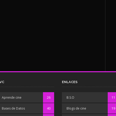
VC
ENLACES
Aprende cine
26
B.S.O
11
Bases de Datos
40
Blogs de cine
19