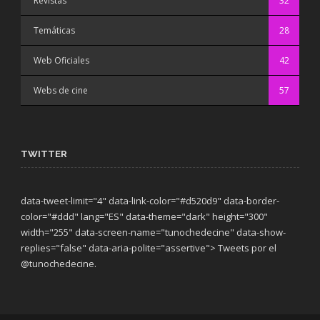
Revistas
32
Temáticas
28
Web Oficiales
42
Webs de cine
57
TWITTER
data-tweet-limit="4" data-link-color="#d520d9" data-border-
color="#ddd" lang="ES" data-theme="dark"
height="300"
width="255" data-screen-name="tunochedecine" data-show-
replies="false" data-aria-polite="assertive"> Tweets por el
@tunochedecine.