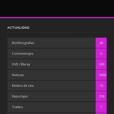
ACTUALIDAD
Biofilmografías
46
Cortometrajes
6
DVD / Bluray
693
Noticias
9469
Relatos de cine
18
Reportajes
258
Trailers
7