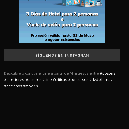
SÍGUENOS EN INSTAGRAM
Descubre o conoce el cine a partir de Minijuegos entre
#posters
#directores
,
#actores
#cine
#criticas
#concursos
#dvd
#bluray
#estrenos
#movies