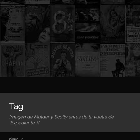
Tag
Imagen de Mulder y Scully antes de la vuelta de
‘Expediente X’
Home
>