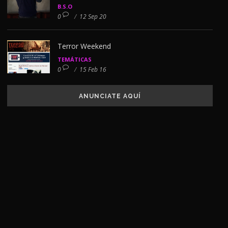
B.S.O
0
/
12 Sep 20
Terror Weekend
TEMÁTICAS
0
/
15 Feb 16
ANUNCIATE AQUÍ