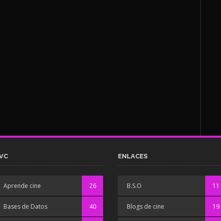
VC
ENLACES
Aprende cine
26
B.S.O
11
Bases de Datos
40
Blogs de cine
19