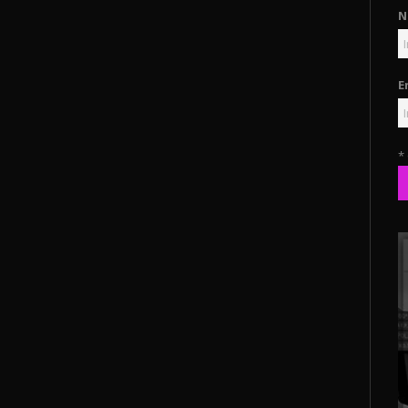
N
E
*