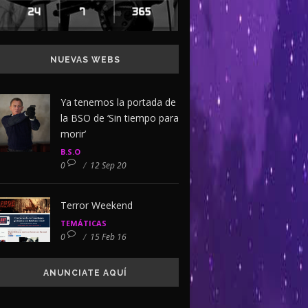
NUEVAS WEBS
Ya tenemos la portada de
la BSO de ‘Sin tiempo para
morir’
B.S.O
0
/
12 Sep 20
Terror Weekend
TEMÁTICAS
0
/
15 Feb 16
ANUNCIATE AQUÍ