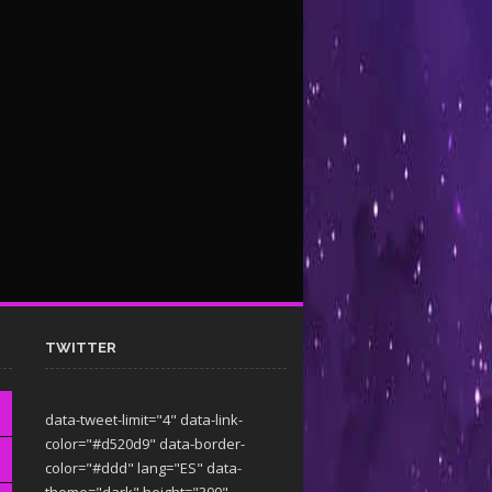
TWITTER
data-tweet-limit="4" data-link-
color="#d520d9" data-border-
color="#ddd" lang="ES" data-
theme="dark"
height="300"