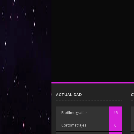
ACTUALIDAD
C
Biofilmografías
46
Cortometrajes
6