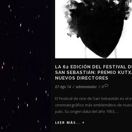
LA 62 EDICIÓN DEL FESTIVAL D
SAN SEBASTIÁN: PREMIO KUTX
NUEVOS DIRECTORES
07 Ago 14
/
administador
/
0
El Festival de cine de San Sebastián es el 
cinematográfico más emblemático de nues
país. Su origen data del año 1953, ...
LEER MÁS...