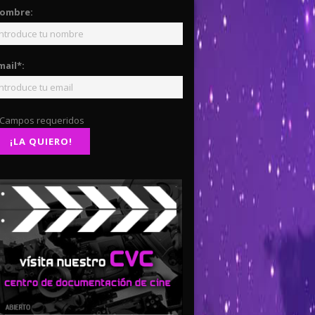
ombre:
mail*:
 Campos requeridos