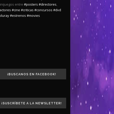
inijuegos entre
#posters
#directores
,
actores
#cine
#criticas
#concursos
#dvd
bluray
#estrenos
#movies
¡BUSCANOS EN FACEBOOK!
¡SUSCRÍBETE A LA NEWSLETTER!