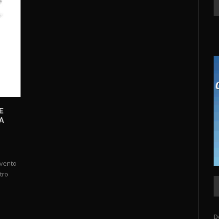
E
A
evento
tro
D