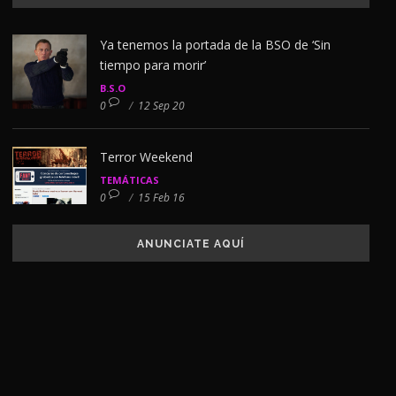
Ya tenemos la portada de la BSO de ‘Sin
tiempo para morir’
B.S.O
0
/
12 Sep 20
Terror Weekend
TEMÁTICAS
0
/
15 Feb 16
ANUNCIATE AQUÍ