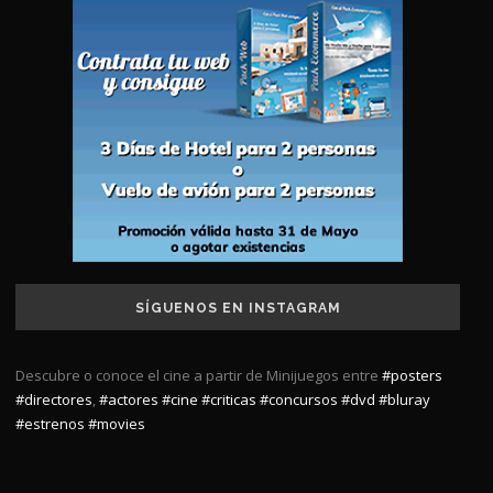
SÍGUENOS EN INSTAGRAM
Descubre o conoce el cine a partir de Minijuegos entre
#posters
#directores
,
#actores
#cine
#criticas
#concursos
#dvd
#bluray
#estrenos
#movies