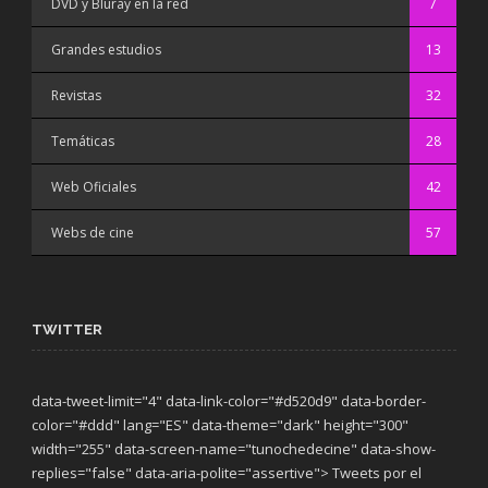
DVD y Bluray en la red
7
Grandes estudios
13
Revistas
32
Temáticas
28
Web Oficiales
42
Webs de cine
57
TWITTER
data-tweet-limit="4" data-link-color="#d520d9" data-border-
color="#ddd" lang="ES" data-theme="dark"
height="300"
width="255" data-screen-name="tunochedecine" data-show-
replies="false" data-aria-polite="assertive"> Tweets por el