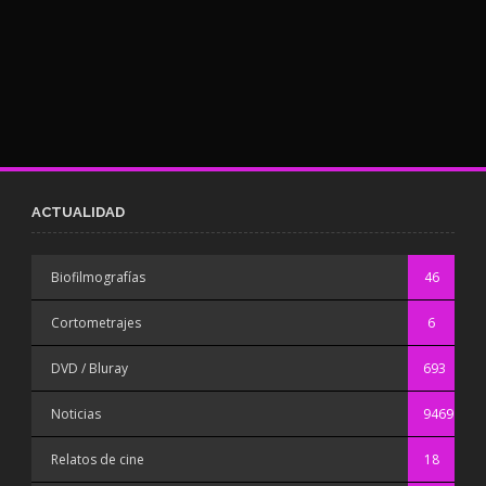
ACTUALIDAD
Biofilmografías
46
Cortometrajes
6
DVD / Bluray
693
Noticias
9469
Relatos de cine
18