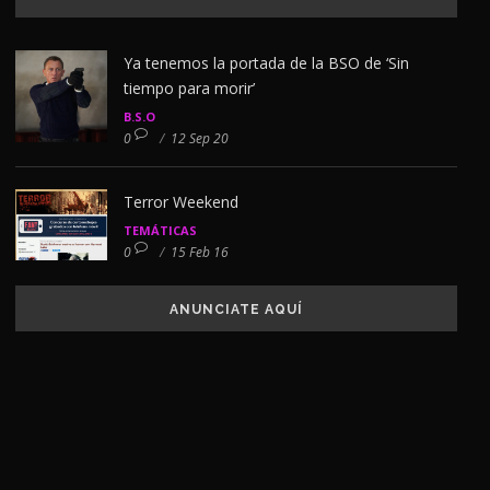
Ya tenemos la portada de la BSO de ‘Sin
tiempo para morir’
B.S.O
0
/
12 Sep 20
Terror Weekend
TEMÁTICAS
0
/
15 Feb 16
ANUNCIATE AQUÍ