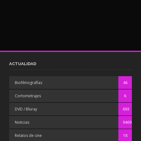
ACTUALIDAD
Biofilmografías
46
Cortometrajes
6
DVD / Bluray
693
Noticias
9469
Relatos de cine
18