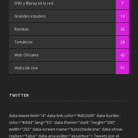
DVD y Bluray en la red
7
Grandes estudios
13
Revistas
32
Temáticas
28
Web Oficiales
42
Webs de cine
57
TWITTER
data-tweet-limit="4" data-link-color="#d520d9" data-border-
color="#ddd" lang="ES" data-theme="dark"
height="300"
width="255" data-screen-name="tunochedecine" data-show-
replies="false" data-aria-polite="assertive"> Tweets por el