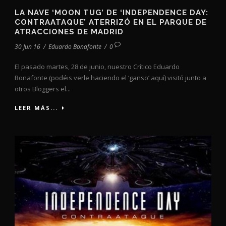
LA NAVE ‘MOON TUG’ DE ‘INDEPENDENCE DAY:
CONTRAATAQUE’ ATERRIZÓ EN EL PARQUE DE
ATRACCIONES DE MADRID
30 Jun 16
/
Eduardo Bonafonte
/
0
El pasado martes, 28 de junio, nuestro Crítico Eduardo
Bonafonte (podéis verle haciendo el ‘ganso’ aquí) visitó junto a
otros Bloggers el...
LEER MÁS...