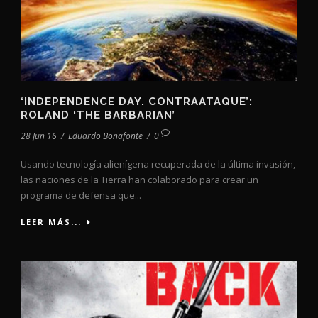
‘INDEPENDENCE DAY. CONTRAATAQUE’:
ROLAND ‘THE BARBARIAN’
28 Jun 16
/
Eduardo Bonafonte
/
0
Usando tecnología alienígena recuperada de la última invasión,
las naciones de la Tierra han colaborado para crear un
programa de defensa que...
LEER MÁS...