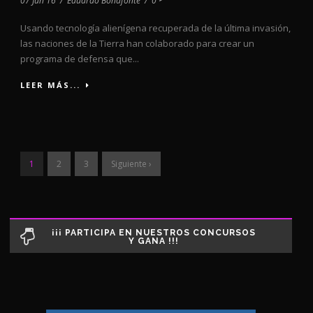
07 Jun 16
/
Eduardo Bonafonte
/
0
Usando tecnología alienígena recuperada de la última invasión,
las naciones de la Tierra han colaborado para crear un
programa de defensa que...
LEER MÁS...
1
2
3
Siguiente ›
¡¡¡ PARTICIPA EN NUESTROS CONCURSOS
Y GANA !!!