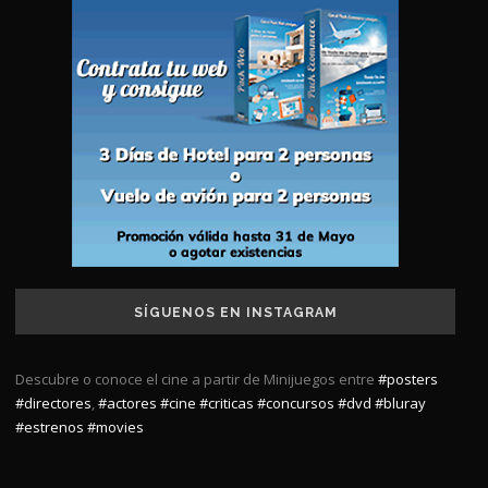
SÍGUENOS EN INSTAGRAM
Descubre o conoce el cine a partir de Minijuegos entre
#posters
#directores
,
#actores
#cine
#criticas
#concursos
#dvd
#bluray
#estrenos
#movies