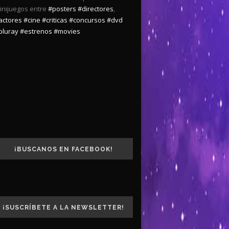
inijuegos entre
#posters
#directores
,
actores
#cine
#criticas
#concursos
#dvd
bluray
#estrenos
#movies
¡BUSCANOS EN FACEBOOK!
¡SUSCRÍBETE A LA NEWSLETTER!