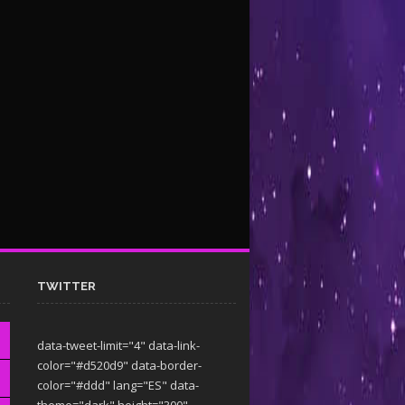
TWITTER
data-tweet-limit="4" data-link-
color="#d520d9" data-border-
color="#ddd" lang="ES" data-
theme="dark"
height="300"