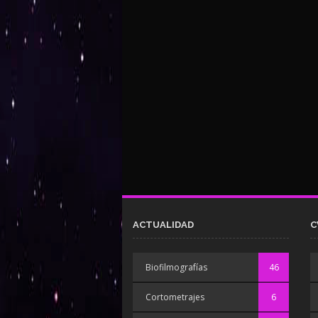
ACTUALIDAD
C
Biofilmografías
46
Cortometrajes
6