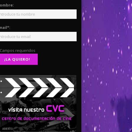
ombre:
mail*:
 Campos requeridos