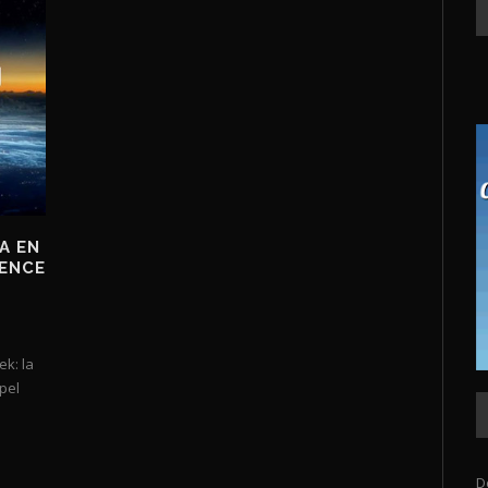
A EN
DENCE
ek: la
pel
D