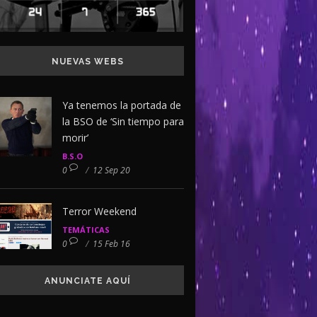
NUEVAS WEBS
Ya tenemos la portada de
la BSO de ‘Sin tiempo para
morir’
B.S.O
0
/
12 Sep 20
Terror Weekend
TEMÁTICAS
0
/
15 Feb 16
ANUNCIATE AQUÍ