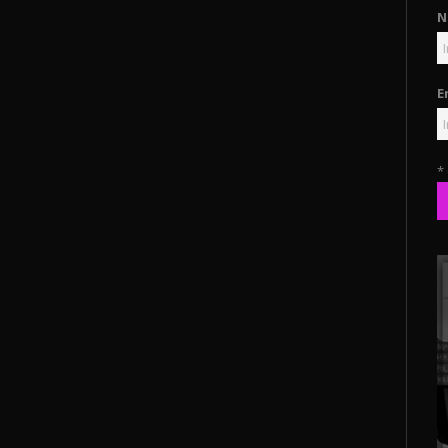
N
E
*