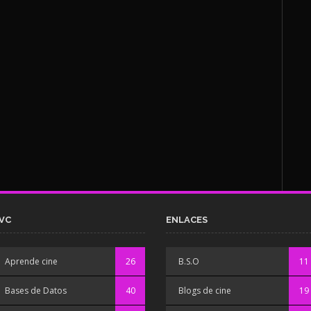
VC
ENLACES
Aprende cine
26
B.S.O
11
Bases de Datos
40
Blogs de cine
19