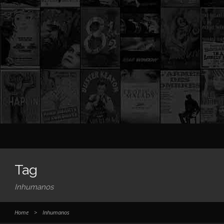
Tag
Inhumanos
Home
>
Inhumanos