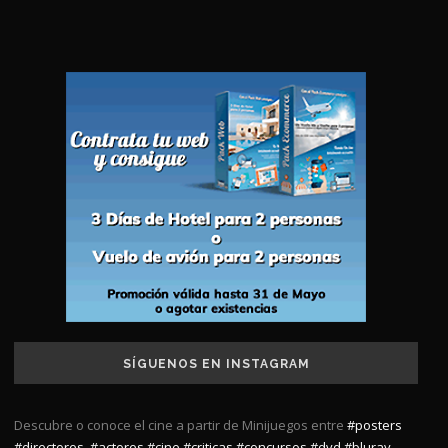
SÍGUENOS EN INSTAGRAM
Descubre o conoce el cine a partir de Minijuegos entre
#posters
#directores
,
#actores
#cine
#criticas
#concursos
#dvd
#bluray