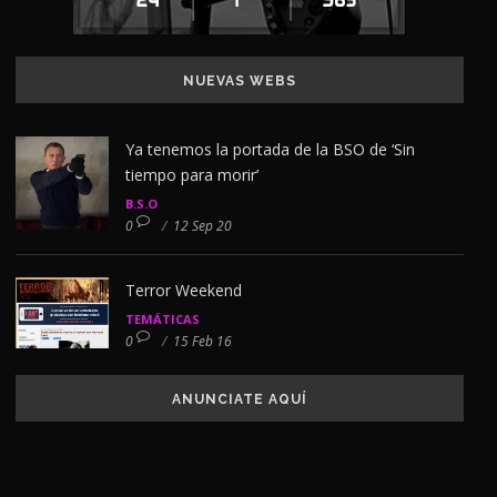
NUEVAS WEBS
Ya tenemos la portada de la BSO de ‘Sin
tiempo para morir’
B.S.O
0
/
12 Sep 20
Terror Weekend
TEMÁTICAS
0
/
15 Feb 16
ANUNCIATE AQUÍ