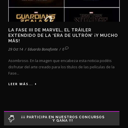
LA FASE III DE MARVEL, EL TRÁILER
EXTENDIDO DE LA ‘ERA DE ULTRÓN’ ¡Y MUCHO
MÁS!
29 Oct 14
/
Eduardo Bonafonte
/
0
Asombroso. En la imagen que encabeza esta noticia podéis
disfrutar del arte creado para los títulos de las películas de la
Fase...
LEER MÁS...
¡¡¡ PARTICIPA EN NUESTROS CONCURSOS
Y GANA !!!