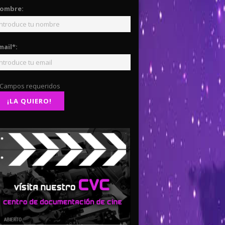
ombre:
mail*:
 Campos requeridos