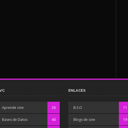
VC
ENLACES
Aprende cine
26
B.S.O
11
Bases de Datos
40
Blogs de cine
19