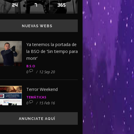
NUEVAS WEBS
Ya tenemos la portada de
la BSO de ‘Sin tiempo para
morir’
B.S.O
0
/
12 Sep 20
Terror Weekend
TEMÁTICAS
0
/
15 Feb 16
ANUNCIATE AQUÍ