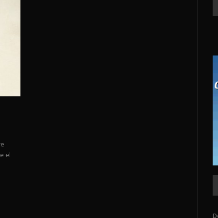
re
e el
D