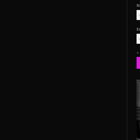
N
E
*