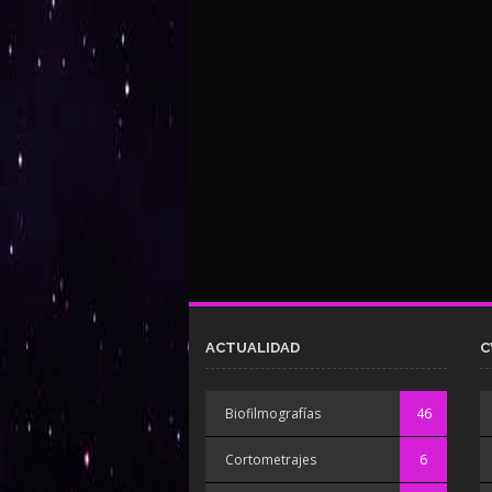
ACTUALIDAD
C
Biofilmografías
46
Cortometrajes
6