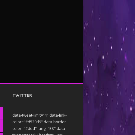
TWITTER
data-tweet-limit="4" data-link-
color="#d520d9" data-border-
color="#ddd" lang="ES" data-
theme="dark"
height="300"