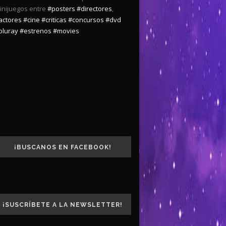
inijuegos entre
#posters
#directores
,
actores
#cine
#criticas
#concursos
#dvd
bluray
#estrenos
#movies
¡BUSCANOS EN FACEBOOK!
¡SUSCRÍBETE A LA NEWSLETTER!