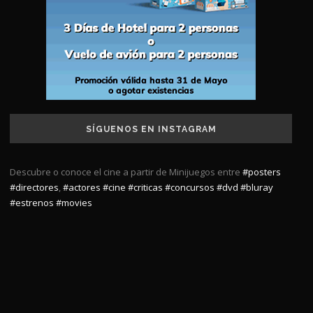
SÍGUENOS EN INSTAGRAM
Descubre o conoce el cine a partir de Minijuegos entre
#posters
#directores
,
#actores
#cine
#criticas
#concursos
#dvd
#bluray
#estrenos
#movies