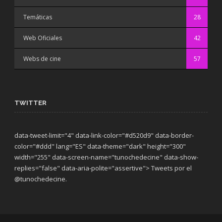
Temáticas
28
Web Oficiales
42
Webs de cine
57
TWITTER
data-tweet-limit="4" data-link-color="#d520d9" data-border-
color="#ddd" lang="ES" data-theme="dark"
height="300"
width="255" data-screen-name="tunochedecine" data-show-
replies="false" data-aria-polite="assertive"> Tweets por el
@tunochedecine.