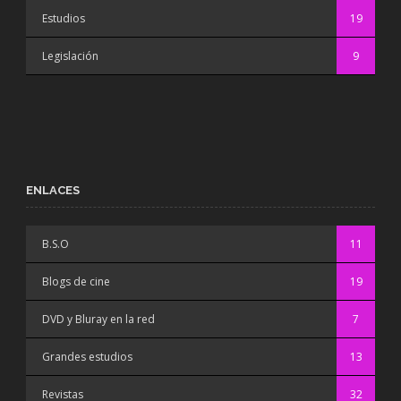
Estudios
19
Legislación
9
ENLACES
B.S.O
11
Blogs de cine
19
DVD y Bluray en la red
7
Grandes estudios
13
Revistas
32