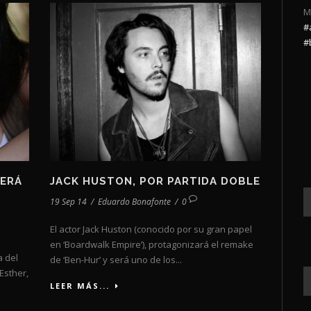
M
#
#
SERÁ
JACK HUSTON, POR PARTIDA DOBLE
19 Sep 14
/
Eduardo Bonafonte
/
0
El actor Jack Huston (conocido por su gran papel
en ‘Boardwalk Empire’), protagonizará el remake
a del
de ‘Ben-Hur’ y será uno de los...
Esther,
LEER MÁS...