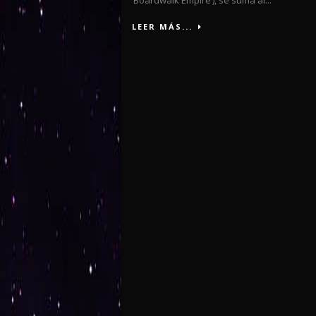
‘Boardwalk Empire’), se suma al...
LEER MÁS...