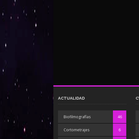
ACTUALIDAD
C
Biofilmografías
46
Cortometrajes
6