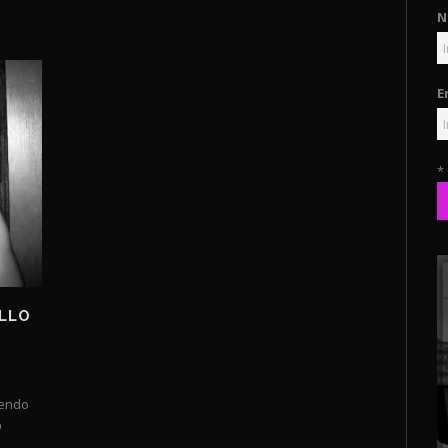
N
E
*
ULLO
iendo
O