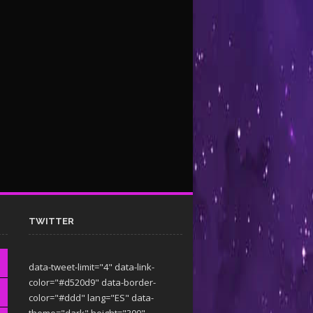
TWITTER
data-tweet-limit="4" data-link-
color="#d520d9" data-border-
color="#ddd" lang="ES" data-
theme="dark"
height="300"