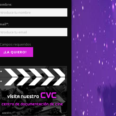
ombre:
mail*:
 Campos requeridos