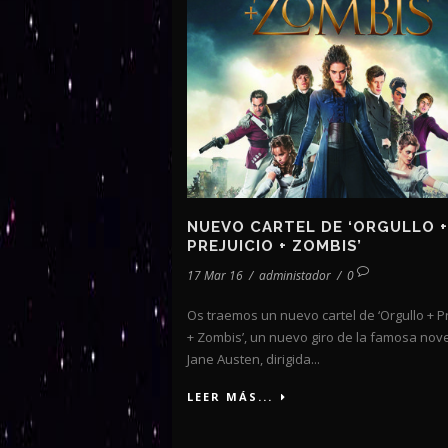
NUEVO CARTEL DE ‘ORGULLO +
PREJUICIO + ZOMBIS’
17 Mar 16
/
administador
/
0
Os traemos un nuevo cartel de ‘Orgullo + Pr
+ Zombis’, un nuevo giro de la famosa nov
Jane Austen, dirigida...
LEER MÁS...