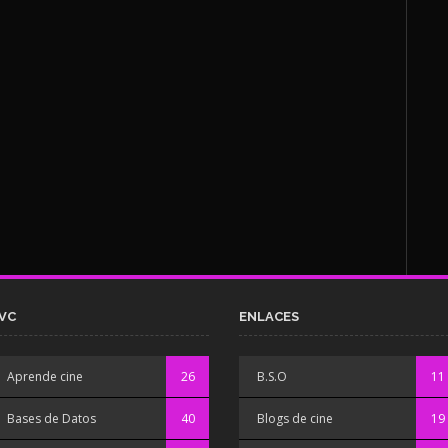
VC
ENLACES
Aprende cine
26
B.S.O
11
Bases de Datos
40
Blogs de cine
19