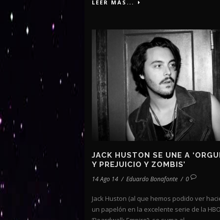
LEER MÁS...
JACK HUSTON SE UNE A ‘ORG
Y PREJUICIO Y ZOMBIS’
14 Ago 14
/
Eduardo Bonafonte
/
0
Jack Huston (al que hemos podido ver hac
un papelón en la excelente serie de la HB