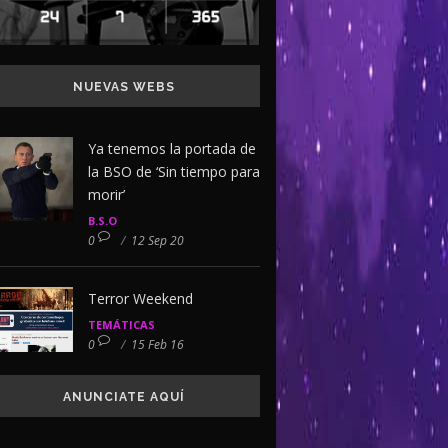
NUEVAS WEBS
Ya tenemos la portada de
la BSO de ‘Sin tiempo para
morir’
B.S.O
0
/
12 Sep 20
Terror Weekend
TEMÁTICAS
0
/
15 Feb 16
ANUNCIATE AQUÍ