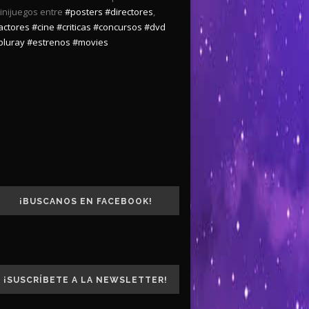
inijuegos entre
#posters
#directores
,
actores
#cine
#criticas
#concursos
#dvd
bluray
#estrenos
#movies
¡BUSCANOS EN FACEBOOK!
¡SUSCRÍBETE A LA NEWSLETTER!