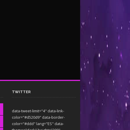
TWITTER
data-tweet-limit="4" data-link-
color="#d520d9" data-border-
color="#ddd" lang="ES" data-
theme="dark"
height="300"