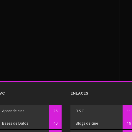
VC
ENLACES
Aprende cine
26
B.S.O
11
Bases de Datos
40
Blogs de cine
19