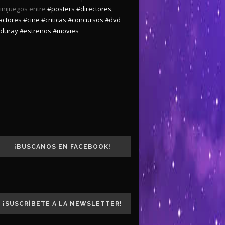
inijuegos entre
#posters
#directores
,
actores
#cine
#criticas
#concursos
#dvd
bluray
#estrenos
#movies
¡BUSCANOS EN FACEBOOK!
¡SUSCRÍBETE A LA NEWSLETTER!