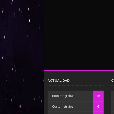
ACTUALIDAD
C
Biofilmografías
46
Cortometrajes
6