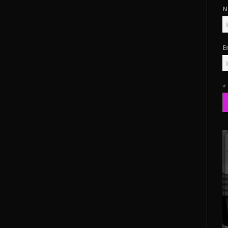
N
E
*