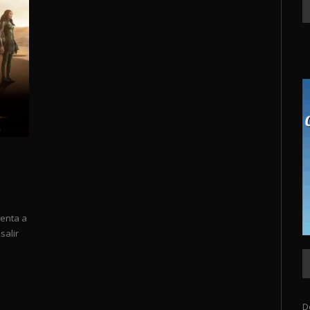
senta a
salir
D