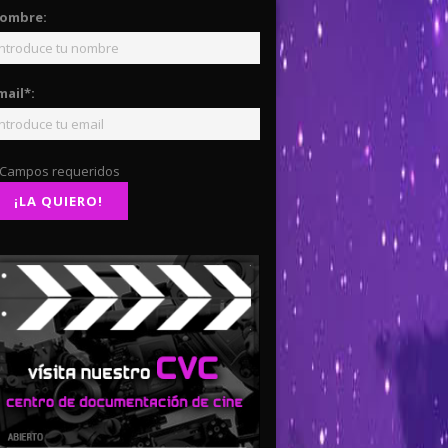
ombre:
mail*:
 Campos requeridos