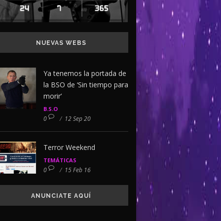
NUEVAS WEBS
Ya tenemos la portada de
la BSO de ‘Sin tiempo para
morir’
B.S.O
0
/
12 Sep 20
Terror Weekend
TEMÁTICAS
0
/
15 Feb 16
ANUNCIATE AQUÍ