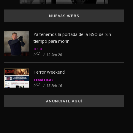
NUEVAS WEBS
Ya tenemos la portada de la BSO de ‘Sin
tiempo para morir’
B.S.O
0
/
12 Sep 20
Terror Weekend
TEMÁTICAS
0
/
15 Feb 16
ANUNCIATE AQUÍ