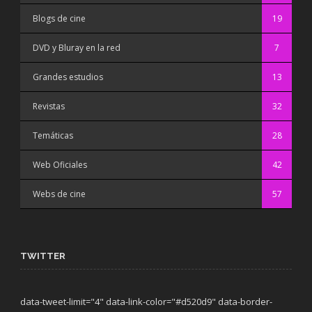
Blogs de cine
19
DVD y Bluray en la red
7
Grandes estudios
13
Revistas
32
Temáticas
28
Web Oficiales
42
Webs de cine
57
TWITTER
data-tweet-limit="4" data-link-color="#d520d9" data-border-