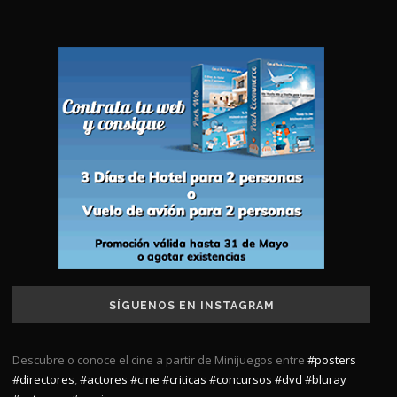
SÍGUENOS EN INSTAGRAM
Descubre o conoce el cine a partir de Minijuegos entre
#posters
#directores
,
#actores
#cine
#criticas
#concursos
#dvd
#bluray