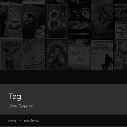
Tag
Jack Reynor
Home
>
Jack Reynor