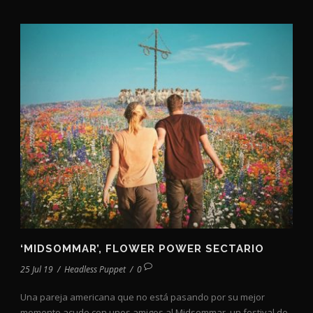
‘MIDSOMMAR’, FLOWER POWER SECTARIO
25 Jul 19
/
Headless Puppet
/
0
Una pareja americana que no está pasando por su mejor
momento acude con unos amigos al Midsommar, un festival de