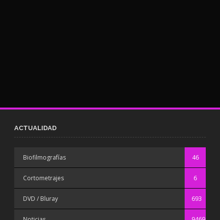
ACTUALIDAD
Biofilmografías
46
Cortometrajes
6
DVD / Bluray
693
Noticias
9469