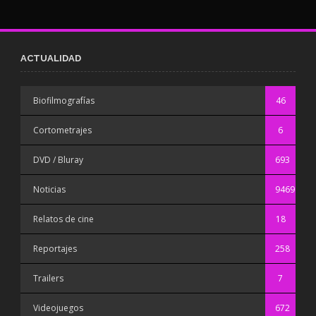
ACTUALIDAD
Biofilmografías
46
Cortometrajes
6
DVD / Bluray
693
Noticias
9469
Relatos de cine
18
Reportajes
258
Trailers
7
Videojuegos
672