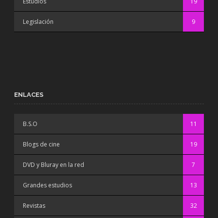
Estudios
19
Legislación
9
ENLACES
B.S.O
11
Blogs de cine
19
DVD y Bluray en la red
7
Grandes estudios
13
Revistas
32