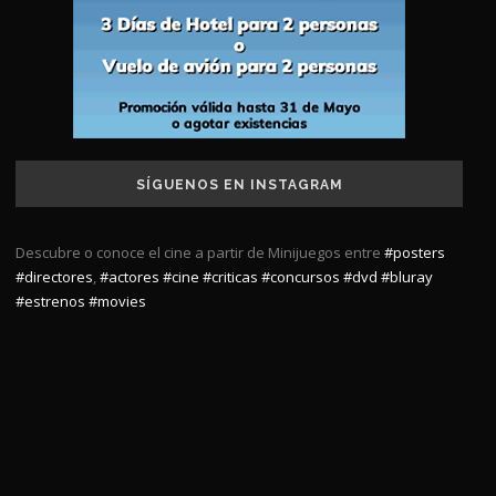
SÍGUENOS EN INSTAGRAM
Descubre o conoce el cine a partir de Minijuegos entre
#posters
#directores
,
#actores
#cine
#criticas
#concursos
#dvd
#bluray
#estrenos
#movies