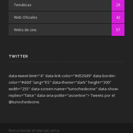
Temáticas
28
Web Oficiales
42
Webs de cine
57
TWITTER
data-tweet-limit="4" data-link-color="#d520d9" data-border-
color="#ddd" lang="ES" data-theme="dark"
height="300"
width="255" data-screen-name="tunochedecine" data-show-
replies="false" data-aria-polite="assertive"> Tweets por el
@tunochedecine.
Nunca tuviste el cine tan cerca