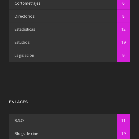
Cortometrajes
6
Directorios
8
Estadísticas
12
Estudios
19
Legislación
9
ENLACES
B.S.O
11
Blogs de cine
19