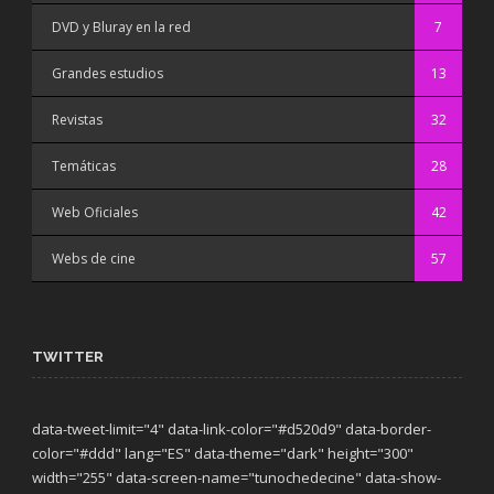
DVD y Bluray en la red
7
Grandes estudios
13
Revistas
32
Temáticas
28
Web Oficiales
42
Webs de cine
57
TWITTER
data-tweet-limit="4" data-link-color="#d520d9" data-border-
color="#ddd" lang="ES" data-theme="dark"
height="300"
width="255" data-screen-name="tunochedecine" data-show-