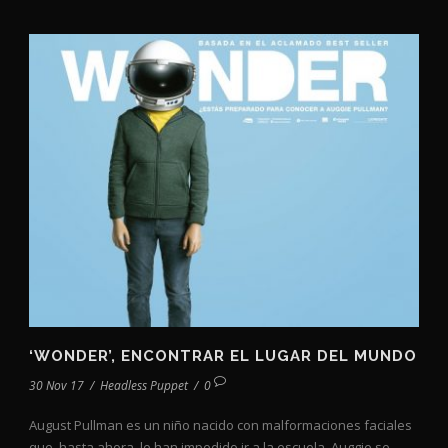
‘WONDER’, ENCONTRAR EL LUGAR DEL MUNDO
30 Nov 17
/
Headless Puppet
/
0
August Pullman es un niño nacido con malformaciones faciales
que, hasta ahora, le han impedido ir a la escuela. Auggie se