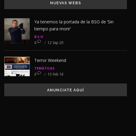
NUEVAS WEBS
Ya tenemos la portada de la BSO de ‘Sin
tiempo para morir’
B.S.O
0
/
12 Sep 20
Terror Weekend
TEMÁTICAS
0
/
15 Feb 16
ANUNCIATE AQUÍ