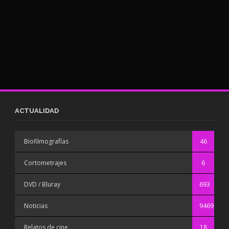
ACTUALIDAD
Biofilmografías
46
Cortometrajes
6
DVD / Bluray
693
Noticias
9469
Relatos de cine
18