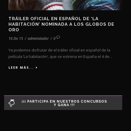
TRÁILER OFICIAL EN ESPAÑOL DE ‘LA
HABITACIÓN’ NOMINADA A LOS GLOBOS DE
ORO
16 Dic 15
/
administador
/
0
Ya podemos disfrutar de el tráiler oficial en español de la
película ‘La habitación’, que se estrena en España el 4 de...
LEER MÁS...
¡¡¡ PARTICIPA EN NUESTROS CONCURSOS
Y GANA !!!