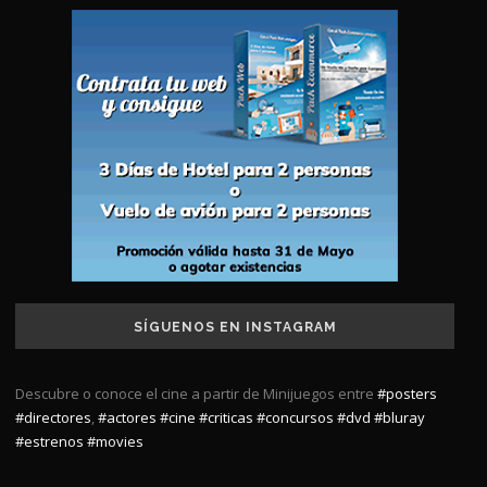
SÍGUENOS EN INSTAGRAM
Descubre o conoce el cine a partir de Minijuegos entre
#posters
#directores
,
#actores
#cine
#criticas
#concursos
#dvd
#bluray
#estrenos
#movies