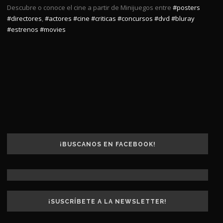
Descubre o conoce el cine a partir de Minijuegos entre
#posters
#directores
,
#actores
#cine
#criticas
#concursos
#dvd
#bluray
#estrenos
#movies
¡BUSCANOS EN FACEBOOK!
¡SUSCRÍBETE A LA NEWSLETTER!