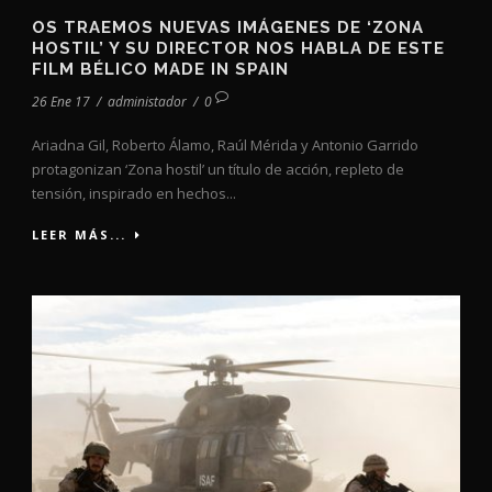
OS TRAEMOS NUEVAS IMÁGENES DE ‘ZONA
HOSTIL’ Y SU DIRECTOR NOS HABLA DE ESTE
FILM BÉLICO MADE IN SPAIN
26 Ene 17
/
administador
/
0
Ariadna Gil, Roberto Álamo, Raúl Mérida y Antonio Garrido
protagonizan ‘Zona hostil’ un título de acción, repleto de
tensión, inspirado en hechos...
LEER MÁS...