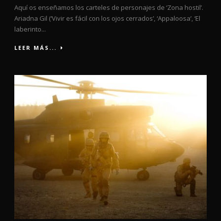
Aquí os enseñamos los carteles de personajes de ‘Zona hostil’.
Ariadna Gil (‘Vivir es fácil con los ojos cerrados’, ‘Appaloosa’, ‘El
laberinto...
LEER MÁS...