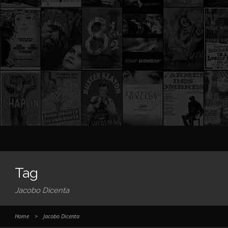
Tag
Jacobo Dicenta
Home
>
Jacobo Dicenta