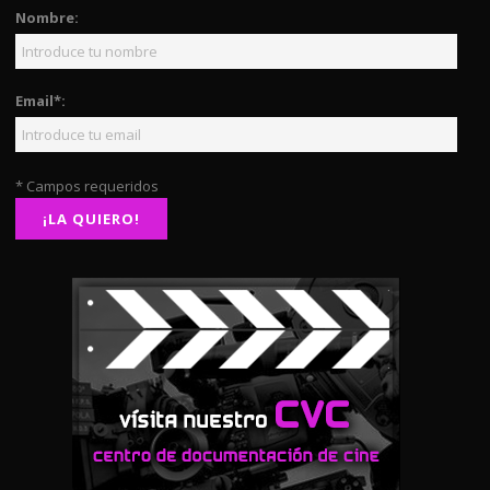
Nombre:
Email*:
* Campos requeridos