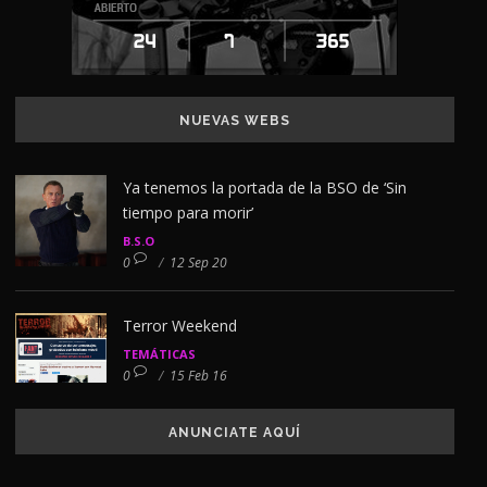
NUEVAS WEBS
Ya tenemos la portada de la BSO de ‘Sin
tiempo para morir’
B.S.O
0
/
12 Sep 20
Terror Weekend
TEMÁTICAS
0
/
15 Feb 16
ANUNCIATE AQUÍ