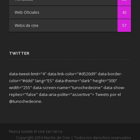
Web Oficiales
42
Webs de cine
57
TWITTER
data-tweet-limit="4" data-link-color="#d520d9" data-border-
color="#ddd" lang="ES" data-theme="dark"
height="300"
width="255" data-screen-name="tunochedecine" data-show-
replies="false" data-aria-polite="assertive"> Tweets por el
@tunochedecine.
Nunca tuviste el cine tan cerca
Copyright 2016 Noche de Cine | Todos los derechos reservados