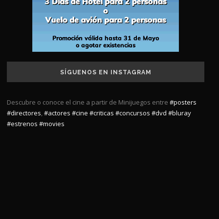
SÍGUENOS EN INSTAGRAM
Descubre o conoce el cine a partir de Minijuegos entre
#posters
#directores
,
#actores
#cine
#criticas
#concursos
#dvd
#bluray
#estrenos
#movies