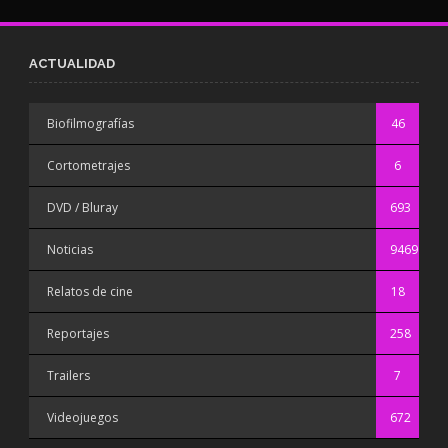
ACTUALIDAD
Biofilmografías
46
Cortometrajes
6
DVD / Bluray
693
Noticias
9469
Relatos de cine
18
Reportajes
258
Trailers
7
Videojuegos
672