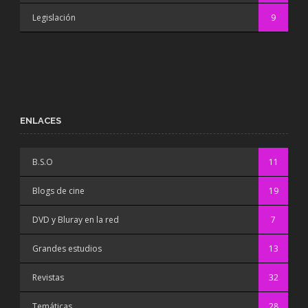
Legislación
9
ENLACES
B.S.O
11
Blogs de cine
19
DVD y Bluray en la red
7
Grandes estudios
13
Revistas
32
Temáticas
28