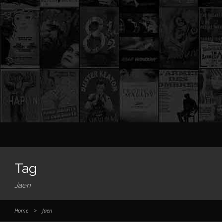
Tag
Jaen
Home
>
Jaen