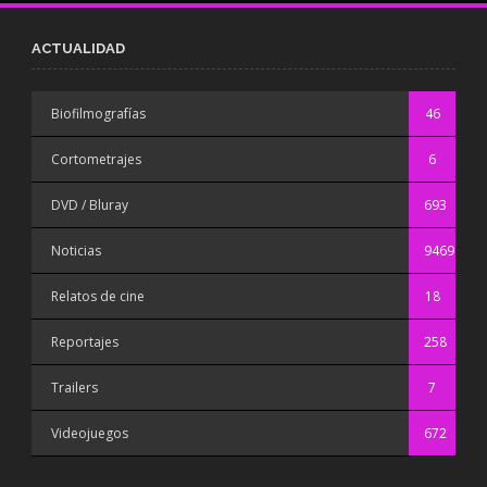
ACTUALIDAD
Biofilmografías
46
Cortometrajes
6
DVD / Bluray
693
Noticias
9469
Relatos de cine
18
Reportajes
258
Trailers
7
Videojuegos
672