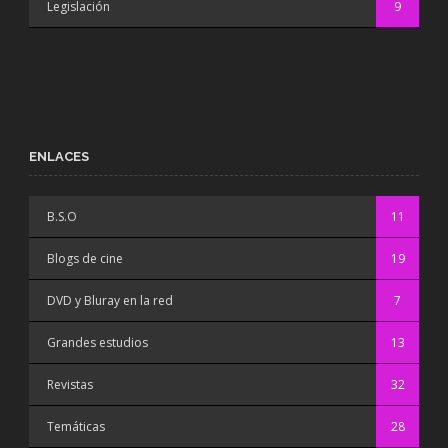
Legislación
9
ENLACES
B.S.O
11
Blogs de cine
19
DVD y Bluray en la red
7
Grandes estudios
13
Revistas
32
Temáticas
28