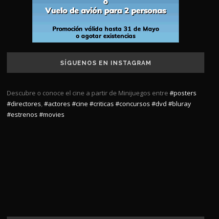
SÍGUENOS EN INSTAGRAM
Descubre o conoce el cine a partir de Minijuegos entre
#posters
#directores
,
#actores
#cine
#criticas
#concursos
#dvd
#bluray
#estrenos
#movies