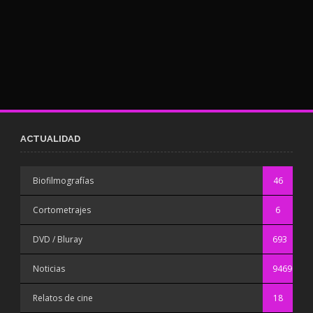
ACTUALIDAD
Biofilmografías
46
Cortometrajes
6
DVD / Bluray
693
Noticias
9469
Relatos de cine
18