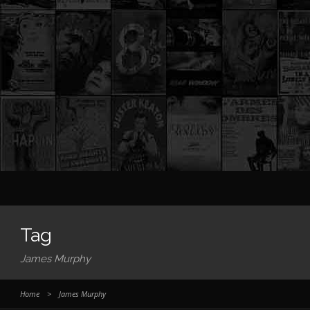
Tag
James Murphy
Home
>
James Murphy