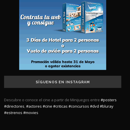
SÍGUENOS EN INSTAGRAM
Descubre o conoce el cine a partir de Minijuegos entre
#posters
#directores
,
#actores
#cine
#criticas
#concursos
#dvd
#bluray
#estrenos
#movies