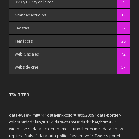
DVD y Bluray en la red
7
Grandes estudios
13
Revistas
32
Temáticas
28
Web Oficiales
42
Webs de cine
57
TWITTER
data-tweet-limit="4" data-link-color="#d520d9" data-border-
color="#ddd" lang="ES" data-theme="dark"
height="300"
width="255" data-screen-name="tunochedecine" data-show-
replies="false" data-aria-polite="assertive"> Tweets por el