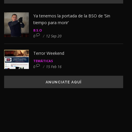
Ya tenemos la portada de la BSO de ‘Sin
tiempo para morir’
B.S.O
0
/
12 Sep 20
Terror Weekend
TEMÁTICAS
0
/
15 Feb 16
ANUNCIATE AQUÍ