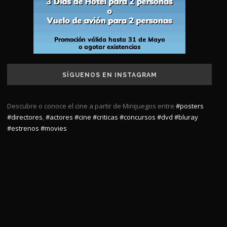
SÍGUENOS EN INSTAGRAM
Descubre o conoce el cine a partir de Minijuegos entre
#posters
#directores
,
#actores
#cine
#criticas
#concursos
#dvd
#bluray
#estrenos
#movies