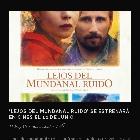
‘LEJOS DEL MUNDANAL RUIDO’ SE ESTRENARÁ
EN CINES EL 12 DE JUNIO
11 May 15
/
administador
/
0
‘Lejos del mundanal ruido’ (Far from the Madding Crowd) dirigida