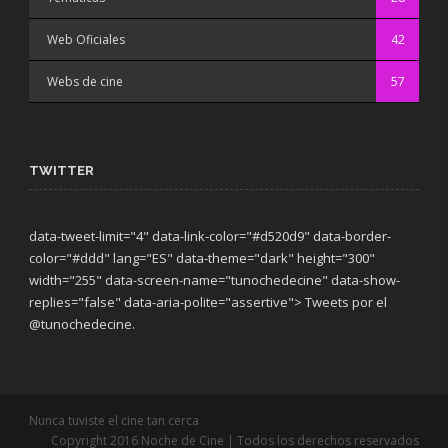
Web Oficiales
42
Webs de cine
57
TWITTER
data-tweet-limit="4" data-link-color="#d520d9" data-border-
color="#ddd" lang="ES" data-theme="dark"
height="300"
width="255" data-screen-name="tunochedecine" data-show-
replies="false" data-aria-polite="assertive"> Tweets por el
@tunochedecine.
Nunca tuviste el cine tan cerca
Copyright 2016 Noche de Cine | Todos los derechos reservados