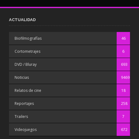
ACTUALIDAD
Biofilmografías
46
Cortometrajes
6
DVD / Bluray
693
Noticias
9469
Relatos de cine
18
Reportajes
258
Trailers
7
Videojuegos
672