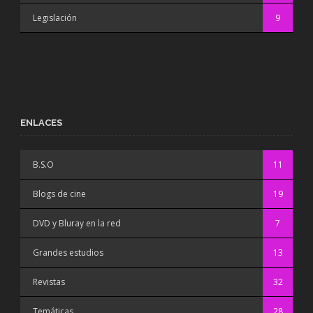
Legislación
9
ENLACES
B.S.O
11
Blogs de cine
19
DVD y Bluray en la red
7
Grandes estudios
13
Revistas
32
Temáticas
28