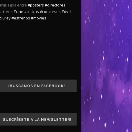
inijuegos entre
#posters
#directores
,
actores
#cine
#criticas
#concursos
#dvd
bluray
#estrenos
#movies
¡BUSCANOS EN FACEBOOK!
¡SUSCRÍBETE A LA NEWSLETTER!