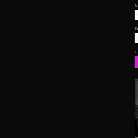
N
E
*