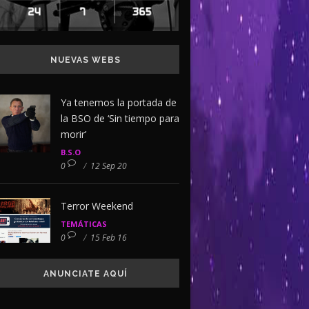
NUEVAS WEBS
Ya tenemos la portada de
la BSO de ‘Sin tiempo para
morir’
B.S.O
0
/
12 Sep 20
Terror Weekend
TEMÁTICAS
0
/
15 Feb 16
ANUNCIATE AQUÍ