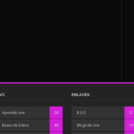
VC
ENLACES
Aprende cine
26
B.S.O
11
Bases de Datos
40
Blogs de cine
19