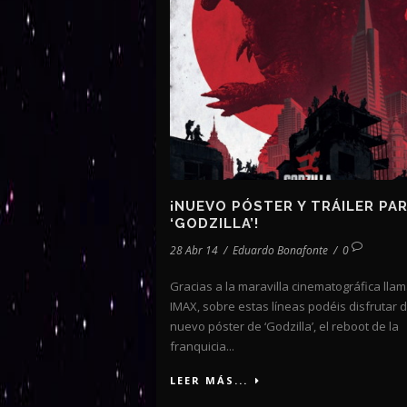
¡NUEVO PÓSTER Y TRÁILER PA
‘GODZILLA’!
28 Abr 14
/
Eduardo Bonafonte
/
0
Gracias a la maravilla cinematográfica lla
IMAX, sobre estas líneas podéis disfrutar d
nuevo póster de ‘Godzilla’, el reboot de la
franquicia...
LEER MÁS...