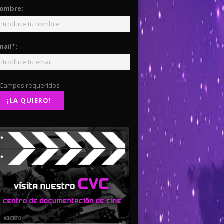
ombre:
mail*:
 Campos requeridos