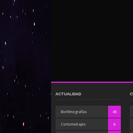
ACTUALIDAD
C
Biofilmografías
46
Cortometrajes
6