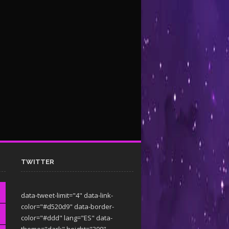
TWITTER
data-tweet-limit="4" data-link-
color="#d520d9" data-border-
color="#ddd" lang="ES" data-
theme="dark"
height="300"