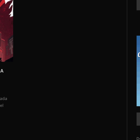
RA
mada
el
D