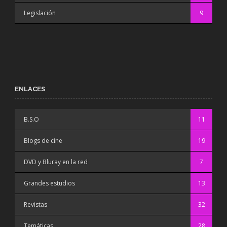
Legislación
9
ENLACES
B.S.O
11
Blogs de cine
19
DVD y Bluray en la red
7
Grandes estudios
13
Revistas
32
Temáticas
28