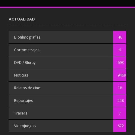
ACTUALIDAD
Biofilmografías
46
Cortometrajes
6
DVD / Bluray
693
Noticias
9469
Relatos de cine
18
Reportajes
258
Trailers
7
Videojuegos
672