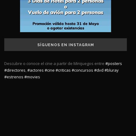
SÍGUENOS EN INSTAGRAM
Descubre o conoce el cine a partir de Minijuegos entre
#posters
#directores
,
#actores
#cine
#criticas
#concursos
#dvd
#bluray
#estrenos
#movies