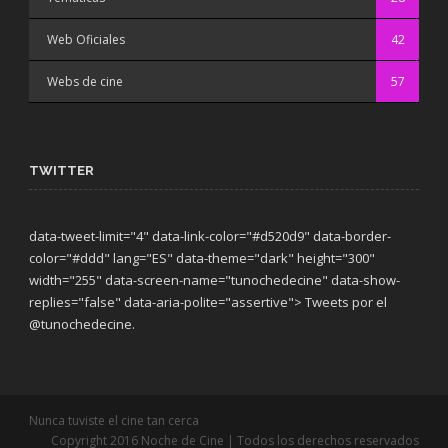
Web Oficiales
42
Webs de cine
57
TWITTER
data-tweet-limit="4" data-link-color="#d520d9" data-border-
color="#ddd" lang="ES" data-theme="dark"
height="300"
width="255" data-screen-name="tunochedecine" data-show-
replies="false" data-aria-polite="assertive"> Tweets por el
@tunochedecine.
Nunca tuviste el cine tan cerca
Copyright 2016 Noche de Cine | Todos los derechos reservados